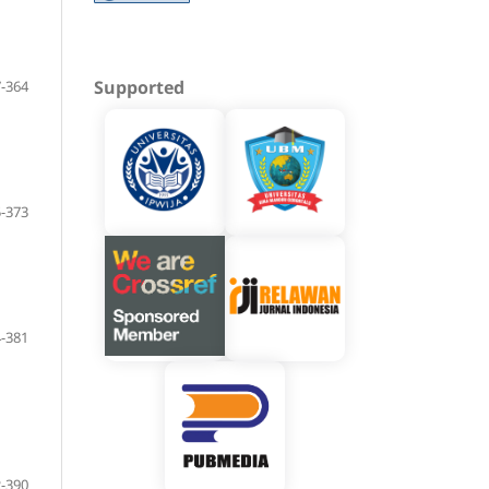
Supported
-364
-373
-381
-390