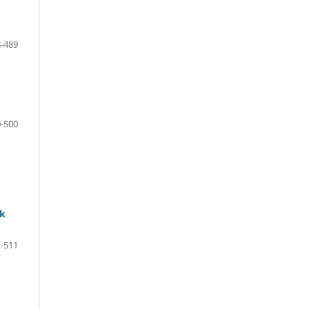
-489
-500
ak
-511