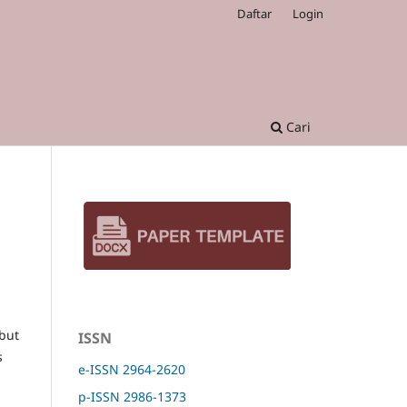
Daftar
Login
Cari
n
g
but
ISSN
s
e-ISSN 2964-2620
p-ISSN 2986-1373