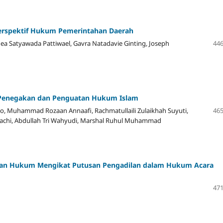
Perspektif Hukum Pemerintahan Daerah
ea Satyawada Pattiwael, Gavra Natadavie Ginting, Joseph
446
m Penegakan dan Penguatan Hukum Islam
anto, Muhammad Rozaan Annaafi, Rachmatullaili Zulaikhah Suyuti,
465
gachi, Abdullah Tri Wahyudi, Marshal Ruhul Muhammad
uatan Hukum Mengikat Putusan Pengadilan dalam Hukum Acara
471