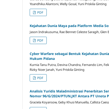
Yoandhika Aliantoni, Welly Gosal, Yuni Priskila Ginting
PDF
Kejahatan Dunia Maya pada Platform Media Sosia
Jason Indrakusuma, Rae Bennet Celeste Saragih, Glen Br
PDF
Cyber Warfare sebagai Bentuk Kejahatan Dun
Hukum Pidana
Kurnia Tanu Putra, Devina Chandra, Fernando Lim, Feli
Rizky Noer Janah, Yuni Priskila Ginting
PDF
Analisis Yuridis Maladministrasi Penerbitan Se
Nomor 96/G/2024/PTUN.JKT Antara PT Unota Pe
Graciela Koyansow, Geby Khusi Manuella, Callista Caes