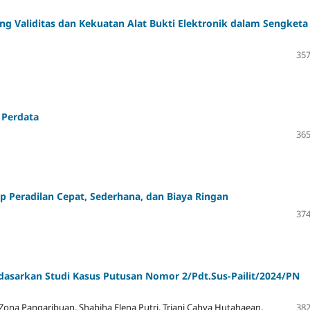
g Validitas dan Kekuatan Alat Bukti Elektronik dalam Sengketa
357
 Perdata
365
 Peradilan Cepat, Sederhana, dan Biaya Ringan
374
dasarkan Studi Kasus Putusan Nomor 2/Pdt.Sus-Pailit/2024/PN
Zona Pangaribuan, Shabiha Elena Putri, Triani Cahya Hutahaean,
382