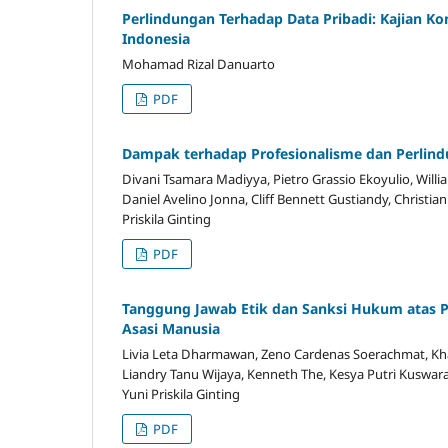
Perlindungan Terhadap Data Pribadi: Kajian Ko
Indonesia
Mohamad Rizal Danuarto
PDF
Dampak terhadap Profesionalisme dan Perlind
Divani Tsamara Madiyya, Pietro Grassio Ekoyulio, William
Daniel Avelino Jonna, Cliff Bennett Gustiandy, Christian
Priskila Ginting
PDF
Tanggung Jawab Etik dan Sanksi Hukum atas P
Asasi Manusia
Livia Leta Dharmawan, Zeno Cardenas Soerachmat, Khal
Liandry Tanu Wijaya, Kenneth The, Kesya Putri Kuswara
Yuni Priskila Ginting
PDF