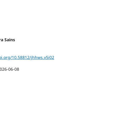
a Sains
oi.org/10.58812/jhhws.v5i02
026-06-08