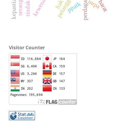
uupa
ppatk
Visitor Counter