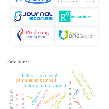
Kata Kunci
kejahatan digital
peran hukum
kekerasan mental
peninjauan kembali
perdagangan manusia
hukum internasional
cyber
kewenangan jaksa
regulasi
kepastian hukum
peraturan
pelanggaran ham
serangan cyber
asn
tindak pidana
hak cipta
jawa barat