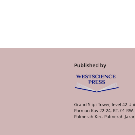
Published by
Grand Slipi Tower, level 42 Unit
Parman Kav 22-24, RT. 01 RW. 
Palmerah Kec. Palmerah Jakar