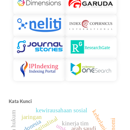
Kata Kunci
kewirausahaan sosial
keberlanjutan
jaringan
studi longitudinal
indonesia
kinerja tim
umkm
arab saudi