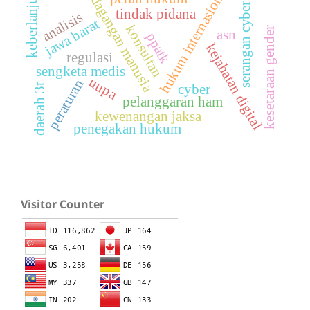
perdagangan manusia
keberlanjutan
hukum internasional
serangan cyber
tindak pidana
analisis
jawa barat
konsultan
kesetaraan gender
asn
ppatk
kejahatan digital
regulasi
sengketa medis
uupa
peraturan
daerah 3t
cyber
pelanggaran ham
kewenangan jaksa
penegakan hukum
Visitor Counter