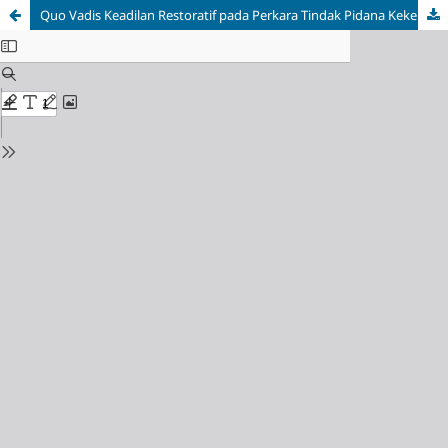
Quo Vadis Keadilan Restoratif pada Perkara Tindak Pidana Kekerasan Seksual Pasca Undang-Undang Nomor 12 Tahun 2022 tentang Tindak Pidana Kekerasan Seksual (Studi Terhadap Pasal 23 UU TPKS)