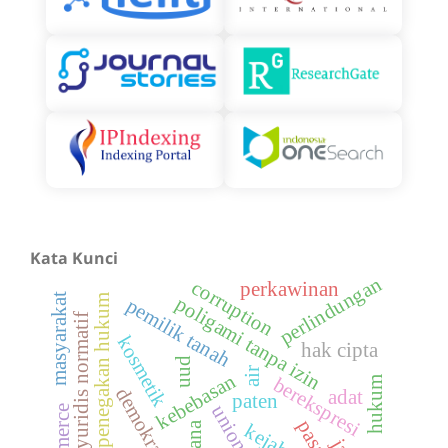
Kata Kunci
perlindungan
corruption
perkawinan
masyarakat
penegakan hukum
poligami tanpa izin
pemilik tanah
analisis yuridis normatif
kosmetik
hak cipta
uud
air
kebebasan
berekspresi
hukum
demokrasi
adat
paten