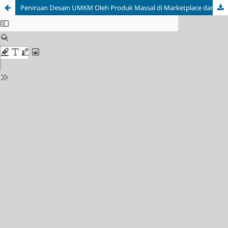
Peniruan Desain UMKM Oleh Produk Massal di Marketplace dan Tanggapan Perlindungan Hukum Menurut UU 31/2000