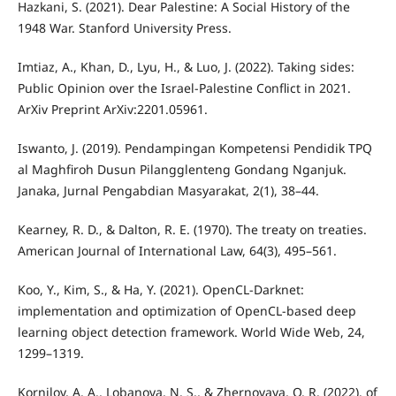
Hazkani, S. (2021). Dear Palestine: A Social History of the
1948 War. Stanford University Press.
Imtiaz, A., Khan, D., Lyu, H., & Luo, J. (2022). Taking sides:
Public Opinion over the Israel-Palestine Conflict in 2021.
ArXiv Preprint ArXiv:2201.05961.
Iswanto, J. (2019). Pendampingan Kompetensi Pendidik TPQ
al Maghfiroh Dusun Pilangglenteng Gondang Nganjuk.
Janaka, Jurnal Pengabdian Masyarakat, 2(1), 38–44.
Kearney, R. D., & Dalton, R. E. (1970). The treaty on treaties.
American Journal of International Law, 64(3), 495–561.
Koo, Y., Kim, S., & Ha, Y. (2021). OpenCL-Darknet:
implementation and optimization of OpenCL-based deep
learning object detection framework. World Wide Web, 24,
1299–1319.
Kornilov, A. A., Lobanova, N. S., & Zhernovaya, O. R. (2022). of