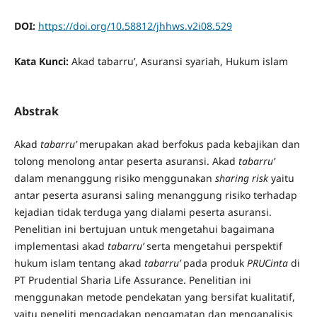
DOI:
https://doi.org/10.58812/jhhws.v2i08.529
Kata Kunci:
Akad tabarru’, Asuransi syariah, Hukum islam
Abstrak
Akad
tabarru’
merupakan akad berfokus pada kebajikan dan
tolong menolong antar peserta asuransi. Akad
tabarru’
dalam menanggung risiko menggunakan
sharing risk
yaitu
antar peserta asuransi saling menanggung risiko terhadap
kejadian tidak terduga yang dialami peserta asuransi.
Penelitian ini bertujuan untuk mengetahui bagaimana
implementasi akad
tabarru’
serta mengetahui perspektif
hukum islam tentang akad
tabarru’
pada produk
PRUCinta
di
PT Prudential Sharia Life Assurance. Penelitian ini
menggunakan metode pendekatan yang bersifat kualitatif,
yaitu peneliti mengadakan pengamatan dan menganalisis