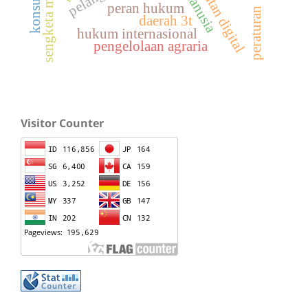
kejahatan digital
sengketa medis
konsultan
peran hukum
peraturan
daerah 3t
hukum internasional
pengelolaan agraria
Visitor Counter