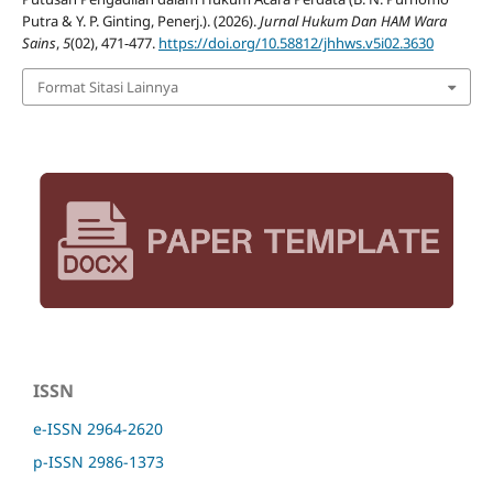
Putra & Y. P. Ginting, Penerj.). (2026).
Jurnal Hukum Dan HAM Wara
Sains
,
5
(02), 471-477.
https://doi.org/10.58812/jhhws.v5i02.3630
Format Sitasi Lainnya
ISSN
e-ISSN 2964-2620
p-ISSN 2986-1373