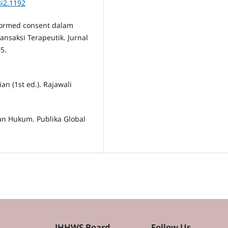
8i2.1192
Informed consent dalam
nsaksi Terapeutik. Jurnal
5.
an (1st ed.). Rajawali
ian Hukum. Publika Global
JHHWS Board
Follow Us