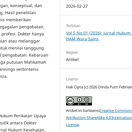
an, konseptual, dan
2026-02-27
. Hasil penelitian
enis memberikan
Terbitan
kegagalan pengobatan,
Vol 5 No 01 (2026): Jurnal Hukum
 profesi. Dokter hanya
HAM Wara Sains
laian atau melanggar
ntuk menilai tanggung
Bagian
sil pengobatan. Kebaruan
Artikel
f tiga putusan Mahkamah
nnings verbintenis
sia.
Lisensi
Hak Cipta (c) 2026 Dinda Putri Febrian
Artikel ini berlisensi
Creative Common
k Hukum Perikatan Upaya
Attribution-ShareAlike 4.0 Internation
eutik antara Dokter
License
.
urnal Hukum Kesehatan,