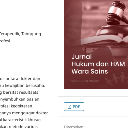
 Terapeutik, Tanggung
rofesi
us antara dokter dan
tau kewajiban berusaha.
bersifat resultaats
 menyembuhkan pasien
ofesi kedokteran.
PDF
rganya menggugat dokter
karakteristik khusus
nakan metode yuridis
Diterbitkan