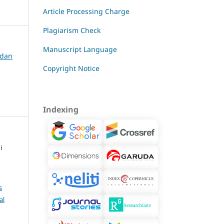
Article Processing Charge
Plagiarism Check
Manuscript Language
 dan
Copyright Notice
Indexing
i
s
al