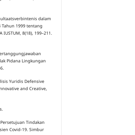
sultaatsverbintenis dalam
8 Tahun 1999 tentang
 IUSTUM, 8(18), 199–211.
). Pertanggungjawaban
dak Pidana Lingkungan
46.
alisis Yuridis Defensive
nnovative and Creative,
s.
: Persetujuan Tindakan
sien Covid-19. Simbur