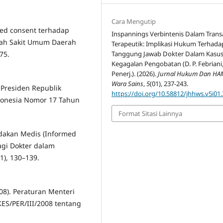
Cara Mengutip
rmed consent terhadap
Inspannings Verbintenis Dalam Trans
ah Sakit Umum Daerah
Terapeutik: Implikasi Hukum Terhada
Tanggung Jawab Dokter Dalam Kasu
75.
Kegagalan Pengobatan (D. P. Febriani
Penerj.). (2026).
Jurnal Hukum Dan HA
Wara Sains
,
5
(01), 237-243.
 Presiden Republik
https://doi.org/10.58812/jhhws.v5i01
donesia Nomor 17 Tahun
Format Sitasi Lainnya
indakan Medis (Informed
gi Dokter dalam
1), 130–139.
08). Peraturan Menteri
S/PER/III/2008 tentang