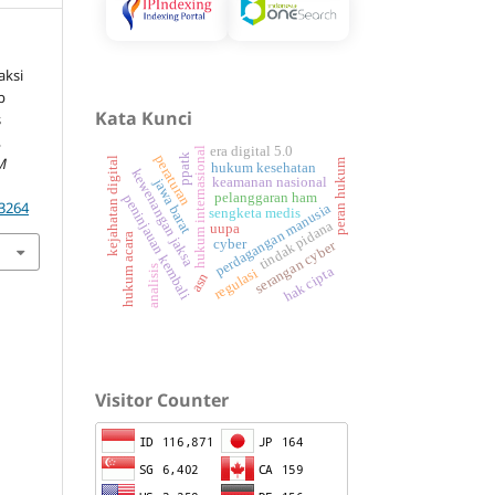
aksi
p
Kata Kunci
s
,
era digital 5.0
hukum internasional
ppatk
peraturan
M
kejahatan digital
peran hukum
hukum kesehatan
kewenangan jaksa
keamanan nasional
jawa barat
pelanggaran ham
peninjauan kembali
.3264
perdagangan manusia
sengketa medis
tindak pidana
uupa
hukum acara
cyber
serangan cyber
analisis
hak cipta
regulasi
asn
Visitor Counter