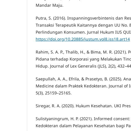
Mandar Maju.
Putra, S. (2016). Inspanningsverbintenis dan Re
Transaksi Terapeutik Kaitannya dengan UU No. 
Perlindungan Konsumen. Jurnal Hukum IUS QUIA
https://doi.org/10.20885/iustum.vol8.iss18.art14
Rahim, S. A. P., Thalib, H., & Bima, M. R. (2021
Pidana terhadap Korporasi yang Melakukan Tin
Hidup. Journal of Lex Generalis (JLS), 2(2), 432–4
Saepullah, A. A., Efrila, & Prasetyo, B. (2025). An
Medicine dalam Praktek Kedokteran. Journal of I
5(3), 25159–25165.
Siregar, R. A. (2020). Hukum Kesehatan. UKI Pres
Sulistyaningrum, H. P. (2021). Informed consent
Kedokteran dalam Pelayanan Kesehatan bagi Pa