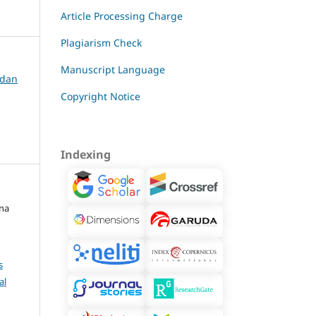
Article Processing Charge
Plagiarism Check
Manuscript Language
 dan
Copyright Notice
Indexing
ana
s
al