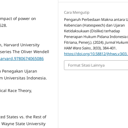
Cara Mengutip
e impact of power on
Pengaruh Perbedaan Makna antara U
Kebencian (Hatespeech) dan Ujaran
628.
Ketidaksukaan (Dislike) terhadap
Penerapan Hukum Pidana Indonesia (
Fitriana, Penerj.). (2024).
Jurnal Huku
, Harvard University
HAM Wara Sains
,
3
(03), 384-401.
series The Oliver Wendell
https://doi.org/10.58812/jhhws.v3i03
/harvard.9780674065086
Format Sitasi Lainnya
m Penegakan Ujaran
m Universitas Indonesia.
ical Race Theory,
ed States vs. the Rest of
, Wayne State University