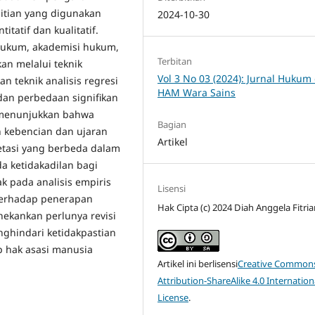
itian yang digunakan
2024-10-30
tatif dan kualitatif.
hukum, akademisi hukum,
Terbitan
n melalui teknik
Vol 3 No 03 (2024): Jurnal Hukum
n teknik analisis regresi
HAM Wara Sains
dan perbedaan signifikan
n menunjukkan bahwa
Bagian
n kebencian dan ujaran
Artikel
etasi yang berbeda dalam
 ketidakadilan bagi
ak pada analisis empiris
Lisensi
terhadap penerapan
Hak Cipta (c) 2024 Diah Anggela Fitri
nekankan perlunya revisi
nghindari ketidakpastian
 hak asasi manusia
Artikel ini berlisensi
Creative Common
Attribution-ShareAlike 4.0 Internation
License
.