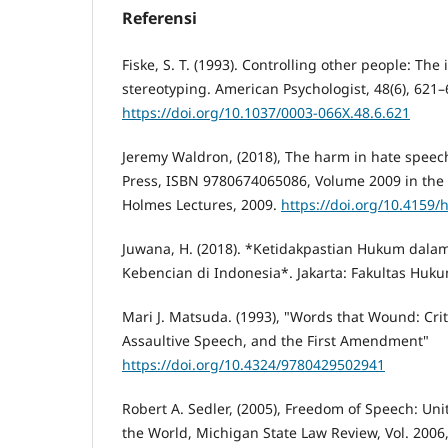
Referensi
Fiske, S. T. (1993). Controlling other people: Th
stereotyping. American Psychologist, 48(6), 621–
https://doi.org/10.1037/0003-066X.48.6.621
Jeremy Waldron, (2018), The harm in hate speech
Press, ISBN 9780674065086, Volume 2009 in the 
Holmes Lectures, 2009.
https://doi.org/10.4159
Juwana, H. (2018). *Ketidakpastian Hukum dala
Kebencian di Indonesia*. Jakarta: Fakultas Huku
Mari J. Matsuda. (1993), "Words that Wound: Crit
Assaultive Speech, and the First Amendment"
https://doi.org/10.4324/9780429502941
Robert A. Sedler, (2005), Freedom of Speech: Unit
the World, Michigan State Law Review, Vol. 2006