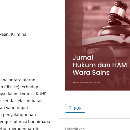
kaan, Kriminal,
kna antara ujaran
n (dislike) terhadap
nya dalam konteks KUHP
 ketidakjelasan batas
aan yang dapat
PDF
si penyalahgunaan
mengeksplorasi bagaimana
sebut mempengaruhi
Diterbitkan