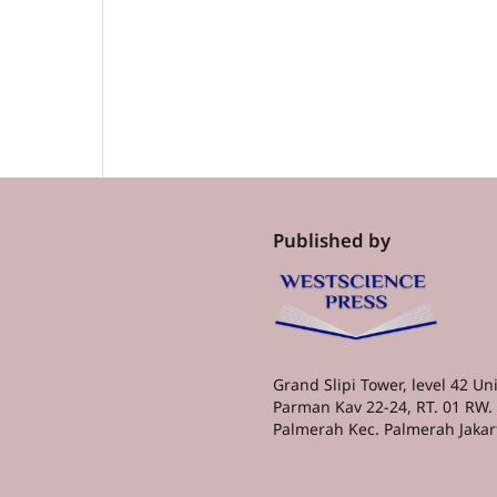
Published by
Grand Slipi Tower, level 42 Unit
Parman Kav 22-24, RT. 01 RW. 
Palmerah Kec. Palmerah Jakar