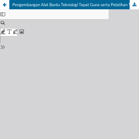
Pengembangan Alat Bantu Teknologi Tepat Guna serta Pelatihan Tata Kelola Administrasi Publik dan Manajemen Stres bagi Aparatur Sumatera Barat