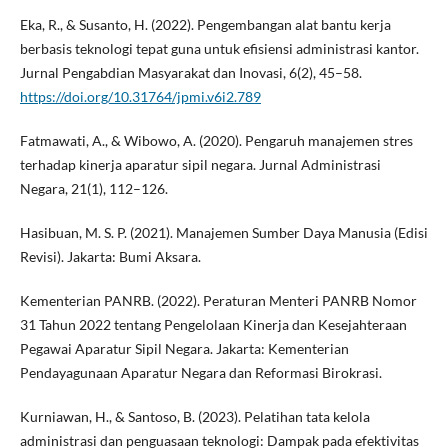
Eka, R., & Susanto, H. (2022). Pengembangan alat bantu kerja
berbasis teknologi tepat guna untuk efisiensi administrasi kantor.
Jurnal Pengabdian Masyarakat dan Inovasi, 6(2), 45–58.
https://doi.org/10.31764/jpmi.v6i2.789
Fatmawati, A., & Wibowo, A. (2020). Pengaruh manajemen stres
terhadap kinerja aparatur sipil negara. Jurnal Administrasi
Negara, 21(1), 112–126.
Hasibuan, M. S. P. (2021). Manajemen Sumber Daya Manusia (Edisi
Revisi). Jakarta: Bumi Aksara.
Kementerian PANRB. (2022). Peraturan Menteri PANRB Nomor
31 Tahun 2022 tentang Pengelolaan Kinerja dan Kesejahteraan
Pegawai Aparatur Sipil Negara. Jakarta: Kementerian
Pendayagunaan Aparatur Negara dan Reformasi Birokrasi.
Kurniawan, H., & Santoso, B. (2023). Pelatihan tata kelola
administrasi dan penguasaan teknologi: Dampak pada efektivitas