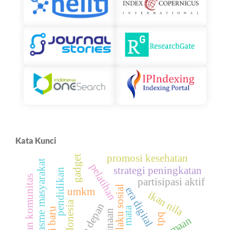
Kata Kunci
promosi kesehatan
gadget
antusiasme masyarakat
pelatihan
strategi peningkatan
pendidikan
keterlibatan komunitas
partisipasi aktif
perilaku sosial
era digital
umkm
ikan nila
indonesia
masa depan
mata
tpq