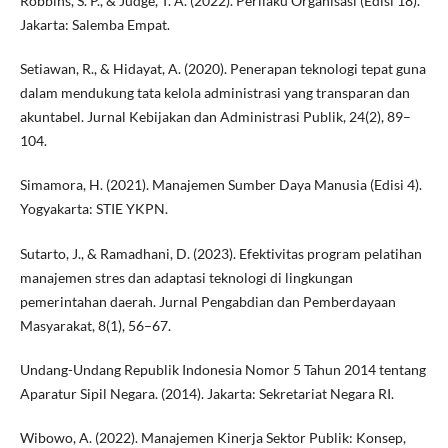
Robbins, S. P., & Judge, T. A. (2022). Perilaku Organisasi (Edisi 18).
Jakarta: Salemba Empat.
Setiawan, R., & Hidayat, A. (2020). Penerapan teknologi tepat guna
dalam mendukung tata kelola administrasi yang transparan dan
akuntabel. Jurnal Kebijakan dan Administrasi Publik, 24(2), 89–
104.
Simamora, H. (2021). Manajemen Sumber Daya Manusia (Edisi 4).
Yogyakarta: STIE YKPN.
Sutarto, J., & Ramadhani, D. (2023). Efektivitas program pelatihan
manajemen stres dan adaptasi teknologi di lingkungan
pemerintahan daerah. Jurnal Pengabdian dan Pemberdayaan
Masyarakat, 8(1), 56–67.
Undang-Undang Republik Indonesia Nomor 5 Tahun 2014 tentang
Aparatur Sipil Negara. (2014). Jakarta: Sekretariat Negara RI.
Wibowo, A. (2022). Manajemen Kinerja Sektor Publik: Konsep,