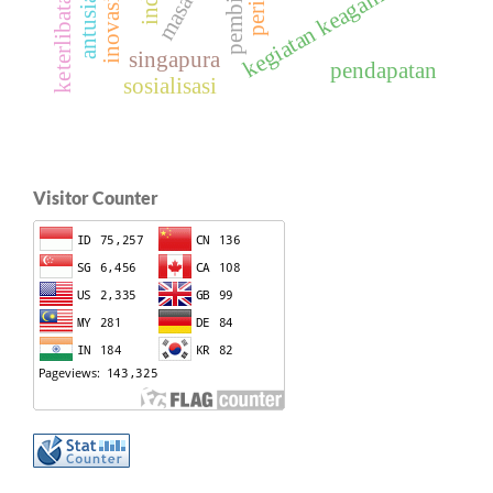
inovasi baru
pembinaan
kegiatan keagamaan
singapura
pendapatan
sosialisasi
Visitor Counter