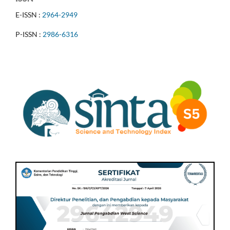
E-ISSN :
2964-2949
P-ISSN :
2986-6316