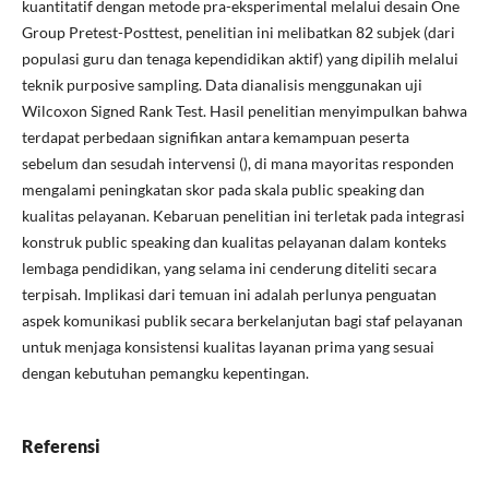
kuantitatif dengan metode pra-eksperimental melalui desain One
Group Pretest-Posttest, penelitian ini melibatkan 82 subjek (dari
populasi guru dan tenaga kependidikan aktif) yang dipilih melalui
teknik purposive sampling. Data dianalisis menggunakan uji
Wilcoxon Signed Rank Test. Hasil penelitian menyimpulkan bahwa
terdapat perbedaan signifikan antara kemampuan peserta
sebelum dan sesudah intervensi (), di mana mayoritas responden
mengalami peningkatan skor pada skala public speaking dan
kualitas pelayanan. Kebaruan penelitian ini terletak pada integrasi
konstruk public speaking dan kualitas pelayanan dalam konteks
lembaga pendidikan, yang selama ini cenderung diteliti secara
terpisah. Implikasi dari temuan ini adalah perlunya penguatan
aspek komunikasi publik secara berkelanjutan bagi staf pelayanan
untuk menjaga konsistensi kualitas layanan prima yang sesuai
dengan kebutuhan pemangku kepentingan.
Referensi