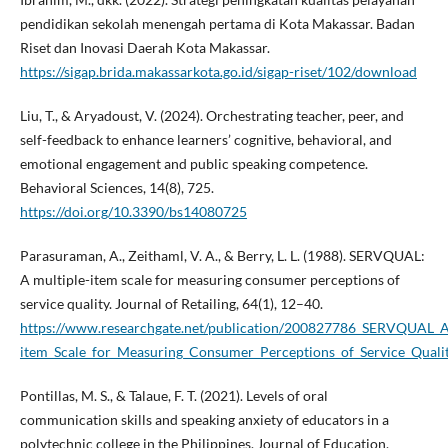
pendidikan sekolah menengah pertama di Kota Makassar. Badan
Riset dan Inovasi Daerah Kota Makassar.
https://sigap.brida.makassarkota.go.id/sigap-riset/102/download
Liu, T., & Aryadoust, V. (2024). Orchestrating teacher, peer, and
self-feedback to enhance learners’ cognitive, behavioral, and
emotional engagement and public speaking competence.
Behavioral Sciences, 14(8), 725.
https://doi.org/10.3390/bs14080725
Parasuraman, A., Zeithaml, V. A., & Berry, L. L. (1988). SERVQUAL:
A multiple-item scale for measuring consumer perceptions of
service quality. Journal of Retailing, 64(1), 12–40.
https://www.researchgate.net/publication/200827786_SERVQUAL_A
item_Scale_for_Measuring_Consumer_Perceptions_of_Service_Quali
Pontillas, M. S., & Talaue, F. T. (2021). Levels of oral
communication skills and speaking anxiety of educators in a
polytechnic college in the Philippines. Journal of Education,