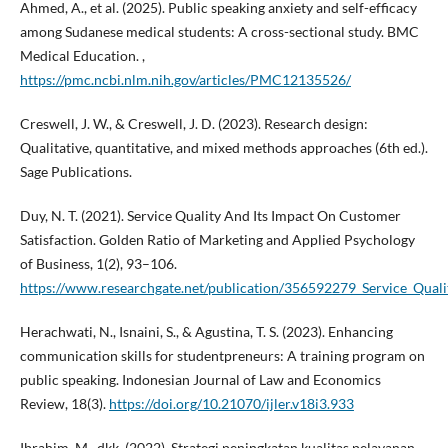
Ahmed, A., et al. (2025). Public speaking anxiety and self-efficacy
among Sudanese medical students: A cross-sectional study. BMC
Medical Education. ,
https://pmc.ncbi.nlm.nih.gov/articles/PMC12135526/
Creswell, J. W., & Creswell, J. D. (2023). Research design:
Qualitative, quantitative, and mixed methods approaches (6th ed.).
Sage Publications.
Duy, N. T. (2021). Service Quality And Its Impact On Customer
Satisfaction. Golden Ratio of Marketing and Applied Psychology
of Business, 1(2), 93–106.
https://www.researchgate.net/publication/356592279_Service_Qual
Herachwati, N., Isnaini, S., & Agustina, T. S. (2023). Enhancing
communication skills for studentpreneurs: A training program on
public speaking. Indonesian Journal of Law and Economics
Review, 18(3).
https://doi.org/10.21070/ijler.v18i3.933
Ibrahim, M., dkk. (2022). Strategi peningkatan kualitas pelayanan