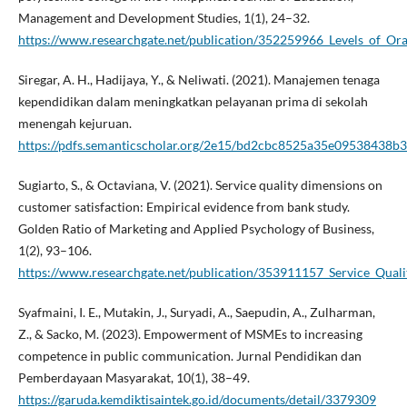
Management and Development Studies, 1(1), 24–32.
https://www.researchgate.net/publication/352259966_Levels_of_Ora
Siregar, A. H., Hadijaya, Y., & Neliwati. (2021). Manajemen tenaga
kependidikan dalam meningkatkan pelayanan prima di sekolah
menengah kejuruan.
https://pdfs.semanticscholar.org/2e15/bd2cbc8525a35e09538438
Sugiarto, S., & Octaviana, V. (2021). Service quality dimensions on
customer satisfaction: Empirical evidence from bank study.
Golden Ratio of Marketing and Applied Psychology of Business,
1(2), 93–106.
https://www.researchgate.net/publication/353911157_Service_Qu
Syafmaini, I. E., Mutakin, J., Suryadi, A., Saepudin, A., Zulharman,
Z., & Sacko, M. (2023). Empowerment of MSMEs to increasing
competence in public communication. Jurnal Pendidikan dan
Pemberdayaan Masyarakat, 10(1), 38–49.
https://garuda.kemdiktisaintek.go.id/documents/detail/3379309