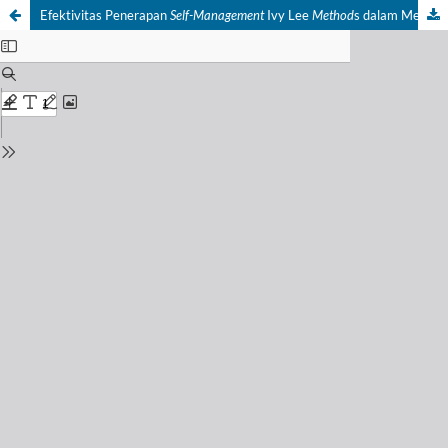
Efektivitas Penerapan
Self-Management
Ivy Lee
Method
s dalam Menurunkan Prokrastinasi Akademik Mahasiswa Berorganisasi