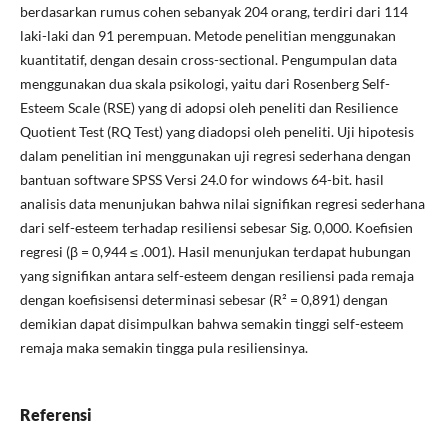
berdasarkan rumus cohen sebanyak 204 orang, terdiri dari 114
laki-laki dan 91 perempuan. Metode penelitian menggunakan
kuantitatif, dengan desain cross-sectional. Pengumpulan data
menggunakan dua skala psikologi, yaitu dari Rosenberg Self-
Esteem Scale (RSE) yang di adopsi oleh peneliti dan Resilience
Quotient Test (RQ Test) yang diadopsi oleh peneliti. Uji hipotesis
dalam penelitian ini menggunakan uji regresi sederhana dengan
bantuan software SPSS Versi 24.0 for windows 64-bit. hasil
analisis data menunjukan bahwa nilai signifikan regresi sederhana
dari self-esteem terhadap resiliensi sebesar Sig. 0,000. Koefisien
regresi (β = 0,944 ≤ .001). Hasil menunjukan terdapat hubungan
yang signifikan antara self-esteem dengan resiliensi pada remaja
dengan koefisisensi determinasi sebesar (R² = 0,891) dengan
demikian dapat disimpulkan bahwa semakin tinggi self-esteem
remaja maka semakin tingga pula resiliensinya.
Referensi