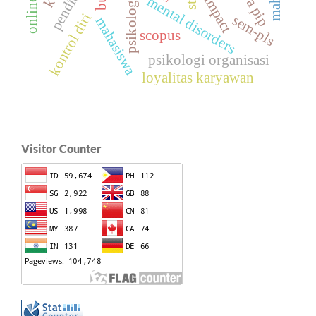
impact
mental disorders
psikologi
kontrol diri
sem-pls
mahasiswa
scopus
psikologi organisasi
loyalitas karyawan
Visitor Counter