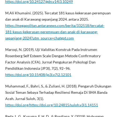
https://doi.org/10.24127/gdn.v14i3.10249
M.Ali Khumaini. (2025). Tercatat 181 kasus kekerasan perempuan
dan anak di Karawang sepanjang 2024. antara 2025.
https://megapolitan.antaranews.com/berita/332518/tercatat-
181-kasus-kekerasan-perempuan-dan-anak-di-karawang-
sepanjang-2024?utm_source=chatgpt.com
Maroqi, N. (2019). Uji Validitas Konstruk Pada Instrumen
Rosenberg Self Esteem Scale Dengan Metode Confirmatory
Factor Analysis (CFA). Jurnal Pengukuran Psikologi Dan
Pendidikan Indonesia (JP3I), 7(2), 92–96.
https://doi.org/10.15408/jp3i.v7i2.12101
Muhammad, F., Bahri, S., & Zuliani, H. (2018). Pengaruh Dukungan
Sosial Teman Sebaya Terhadap Resiliensi Remaja Di SMA Banda
Aceh. Jurnal Suloh, 3(1).
https://doi.org/https://doi.org/10.24815/suloh.v3i1.14151
Reda, L. G., Kusuma, F. H. D., & Rosdiana, Y. (2019). Hubungan