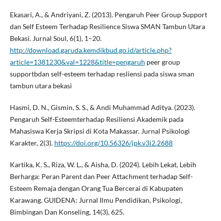
Ekasari, A., & Andriyani, Z. (2013). Pengaruh Peer Group Support
dan Self Esteem Terhadap Resilience Siswa SMAN Tambun Utara
Bekasi. Jurnal Soul, 6(1), 1–20.
http://download.garuda.kemdikbud.go.id/article.php?
article=1381230&val=1228&title=pengaruh
peer group
supportbdan self-esteem terhadap resliensi pada siswa sman
tambun utara bekasi
Hasmi, D. N., Gismin, S. S., & Andi Muhammad Aditya. (2023).
Pengaruh Self-Esteemterhadap Resiliensi Akademik pada
Mahasiswa Kerja Skripsi di Kota Makassar. Jurnal Psikologi
Karakter, 2(3).
https://doi.org/10.56326/jpk.v3i2.2688
Kartika, K. S., Riza, W. L., & Aisha, D. (2024). Lebih Lekat, Lebih
Berharga: Peran Parent dan Peer Attachment terhadap Self-
Esteem Remaja dengan Orang Tua Bercerai di Kabupaten
Karawang. GUIDENA: Jurnal Ilmu Pendidikan, Psikologi,
Bimbingan Dan Konseling, 14(3), 625.