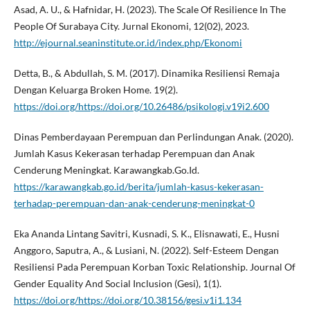
Asad, A. U., & Hafnidar, H. (2023). The Scale Of Resilience In The
People Of Surabaya City. Jurnal Ekonomi, 12(02), 2023.
http://ejournal.seaninstitute.or.id/index.php/Ekonomi
Detta, B., & Abdullah, S. M. (2017). Dinamika Resiliensi Remaja
Dengan Keluarga Broken Home. 19(2).
https://doi.org/https://doi.org/10.26486/psikologi.v19i2.600
Dinas Pemberdayaan Perempuan dan Perlindungan Anak. (2020).
Jumlah Kasus Kekerasan terhadap Perempuan dan Anak
Cenderung Meningkat. Karawangkab.Go.Id.
https://karawangkab.go.id/berita/jumlah-kasus-kekerasan-
terhadap-perempuan-dan-anak-cenderung-meningkat-0
Eka Ananda Lintang Savitri, Kusnadi, S. K., Elisnawati, E., Husni
Anggoro, Saputra, A., & Lusiani, N. (2022). Self-Esteem Dengan
Resiliensi Pada Perempuan Korban Toxic Relationship. Journal Of
Gender Equality And Social Inclusion (Gesi), 1(1).
https://doi.org/https://doi.org/10.38156/gesi.v1i1.134