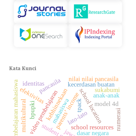
Kata Kunci
nilai nilai pancasila
pancasila
pembelajaran mahasiswa
identitas
kecerdasan buatan
efektivitas
sukabumi
kebhinnekaan
school location
video pembelajaran
parents’ income
anak-anak
mahasiswa
tpack
multikultural
bpupki
model 4d
numerasi
lato-lato
student gender
school resources
dasar negara