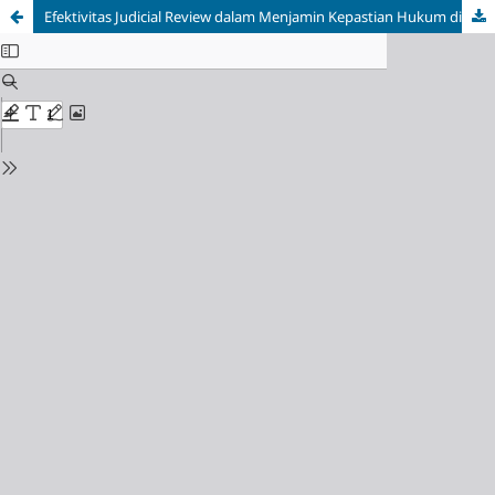
Efektivitas Judicial Review dalam Menjamin Kepastian Hukum di Indonesia: Studi Atas Putusan MK dalam Perkara Hak Konstitusional Warga Negara