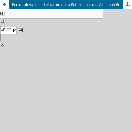
Pengaruh Variasi Litologi terhadap Potensi Infiltrasi Air Tanah Berdasarkan Analisis Peta FFD di Daerah Gumelar dan Sekitarnya, Kabupaten Banyumas, Provinsi Jawa Tengah