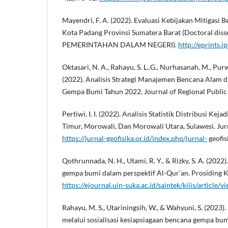
Mayendri, F. A. (2022). Evaluasi Kebijakan Mitigas
Kota Padang Provinsi Sumatera Barat (Doctoral diss
PEMERINTAHAN DALAM NEGERI).
http://eprints.i
Oktasari, N. A., Rahayu, S. L..G., Nurhasanah. M., Purwa
(2022). Analisis Strategi Manajemen Bencana Alam d
Gempa Bumi Tahun 2022. Journal of Regional Public A
Pertiwi, I. I. (2022). Analisis Statistik Distribusi 
Timur, Morowali, Dan Morowali Utara, Sulawesi. Jurna
https://jurnal-geofisika.or.id/index.php/jurnal-
geofis
Qothrunnada, N. H., Utami, R. Y., & Rizky, S. A. (202
gempa bumi dalam perspektif Al-Qur’an. Prosiding KI
https://ejournal.uin-suka.ac.id/saintek/kiiis/article/
Rahayu, M. S., Utariningsih, W., & Wahyuni, S. (2023)
melalui sosialisasi kesiapsiagaan bencana gempa bumi