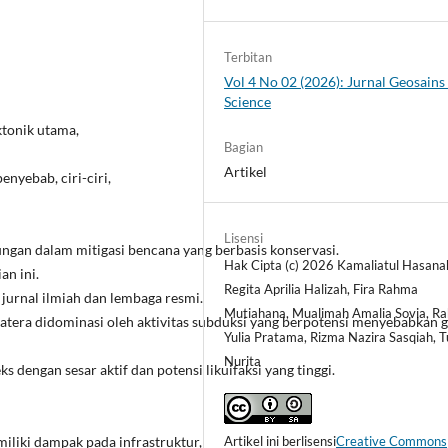
Terbitan
Vol 4 No 02 (2026): Jurnal Geosain
Science
ktonik utama,
Bagian
Artikel
enyebab, ciri-ciri,
Lisensi
gkungan dalam mitigasi bencana yang berbasis konservasi.
Hak Cipta (c) 2026 Kamaliatul Hasana
an ini.
Regita Aprilia Halizah, Fira Rahma
 jurnal ilmiah dan lembaga resmi.
Mutiahana, Mualimah Amalia Sovia, R
tera didominasi oleh aktivitas subduksi yang berpotensi menyebabkan 
Yulia Pratama, Rizma Nazira Sasqiah, T
Nurita
s dengan sesar aktif dan potensi likuifaksi yang tinggi.
Artikel ini berlisensi
Creative Commons
iliki dampak pada infrastruktur,