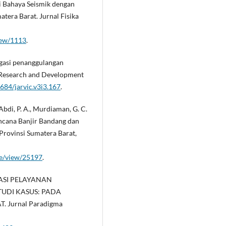
udi Bahaya Seismik dengan
tera Barat. Jurnal Fisika
view/1113
.
tigasi penanggulangan
f Research and Development
8684/jarvic.v3i3.167
.
 Abdi, P. A., Murdiaman, G. C.
encana Banjir Bandang dan
Provinsi Sumatera Barat,
cle/view/25197
.
LISASI PELAYANAN
TUDI KASUS: PADA
 Jurnal Paradigma