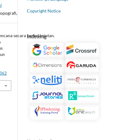
l
Copyright Notice
opografi,
.
encana secara berkelanjutan.
Indexing
s
us
hun
3362