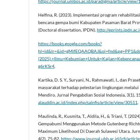
https://journal.unibos.ac.id/paradigma/article/view
Helfina, R. (2023). Implementasi program rehabilitas
bencana gempa bumi Kabupaten Pasaman Barat Prov
(Doctoral dissertation, IPDN).
http://eprints.ipdn.ac
https://books.google.com/books?
hl=id&lr=&id=gMifEQAAQBAJ&oi=fnd&pg=PP1&dq
(2025).+Ilmu+Kebumian+Untuk+Kajian+Kebencanaa
g6rKSr4
.
Kartika, D. S. Y., Suryani, N., Rahmawati, I., dan Prase
masyarakat terhadap pelestarian lingkungan melalui
Mendiro. Jurnal Pengabdian Sosial Indonesia, 3(1), 
alauddin.ac.id/index.php/sainfis/article/view/30511
.
Maulinda, R., Kusmita, T., Aldila, H., & Triani, T. (2024
Gempabumi Menggunakan Metode Gutenberg-Richter
Maximum Likelihood Di Daerah Sulawesi Utara. Jurnal
4(2), 75-82.
https://www.journal.ubb.ac.id/jrfi/artic