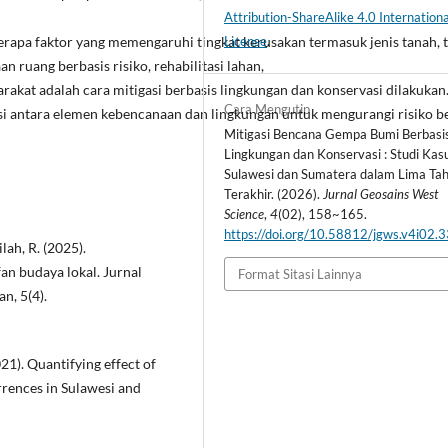
Attribution-ShareAlike 4.0 Internationa
License
.
rapa faktor yang memengaruhi tingkat kerusakan termasuk jenis tanah, t
 ruang berbasis risiko, rehabilitasi lahan,
akat adalah cara mitigasi berbasis lingkungan dan konservasi dilakukan
Cara Mengutip
asi antara elemen kebencanaan dan lingkungan untuk mengurangi risiko b
Mitigasi Bencana Gempa Bumi Berbasi
Lingkungan dan Konservasi : Studi Kas
Sulawesi dan Sumatera dalam Lima Ta
Terakhir. (2026).
Jurnal Geosains West
Science
,
4
(02), 158~165.
https://doi.org/10.58812/jgws.v4i02.
lah, R. (2025).
n budaya lokal. Jurnal
Format Sitasi Lainnya
n, 5(4).
2021). Quantifying effect of
rrences in Sulawesi and