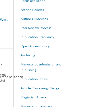
Focus and Scope
Section Policies
Author Guidelines
s West
Peer Review Process
Publication Frequency
Open Access Policy
Archiving
h,
Manuscript Submission and
Publishing
ahma
gempa besar dan
Publication Ethics
utut
Article Processing Charge
Plagiarism Check
Manuscript Language