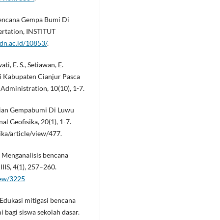
i Bencana Gempa Bumi Di
ertation, INSTITUT
pdn.ac.id/10853/
.
ti, E. S., Setiawan, E.
i Kabupaten Cianjur Pasca
dministration, 10(10), 1-7.
Kejadian Gempabumi Di Luwu
l Geofisika, 20(1), 1-7.
ika/article/view/477.
2). Menganalisis bencana
IIS, 4(1), 257–260.
view/3225
. Edukasi mitigasi bencana
 bagi siswa sekolah dasar.