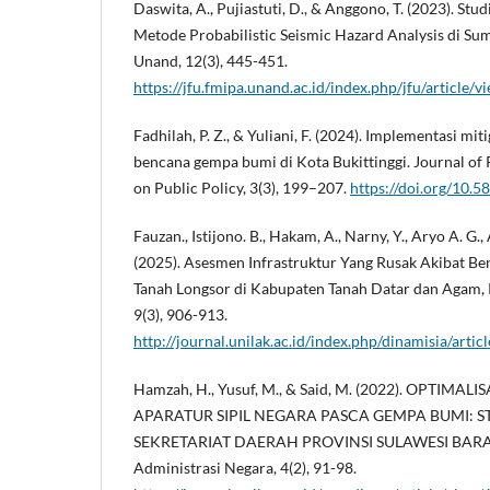
Daswita, A., Pujiastuti, D., & Anggono, T. (2023). St
Metode Probabilistic Seismic Hazard Analysis di Suma
Unand, 12(3), 445-451.
https://jfu.fmipa.unand.ac.id/index.php/jfu/article/
Fadhilah, P. Z., & Yuliani, F. (2024). Implementasi mi
bencana gempa bumi di Kota Bukittinggi. Journal o
on Public Policy, 3(3), 199–207.
https://doi.org/10.5
Fauzan., Istijono. B., Hakam, A., Narny, Y., Aryo A. G.,
(2025). Asesmen Infrastruktur Yang Rusak Akibat B
Tanah Longsor di Kabupaten Tanah Datar dan Agam, 
9(3), 906-913.
http://journal.unilak.ac.id/index.php/dinamisia/arti
Hamzah, H., Yusuf, M., & Said, M. (2022). OPTIMA
APARATUR SIPIL NEGARA PASCA GEMPA BUMI: S
SEKRETARIAT DAERAH PROVINSI SULAWESI BARAT.
Administrasi Negara, 4(2), 91-98.