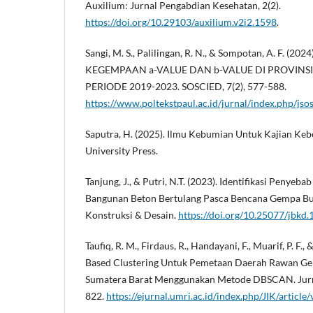
Auxilium: Jurnal Pengabdian Kesehatan, 2(2).
https://doi.org/10.29103/auxilium.v2i2.1598
.
Sangi, M. S., Palilingan, R. N., & Sompotan, A. F. (
KEGEMPAAN a-VALUE DAN b-VALUE DI PROVINSI
PERIODE 2019-2023. SOSCIED, 7(2), 577-588.
https://www.poltekstpaul.ac.id/jurnal/index.php/jso
Saputra, H. (2025). Ilmu Kebumian Untuk Kajian Keb
University Press.
Tanjung, J., & Putri, N.T. (2023). Identifikasi Penyeb
Bangunan Beton Bertulang Pasca Bencana Gempa Bu
Konstruksi & Desain.
https://doi.org/10.25077/jbkd.
Taufiq, R. M., Firdaus, R., Handayani, F., Muarif, P. F., 
Based Clustering Untuk Pemetaan Daerah Rawan G
Sumatera Barat Menggunakan Metode DBSCAN. Jurnal
822.
https://ejurnal.umri.ac.id/index.php/JIK/articl