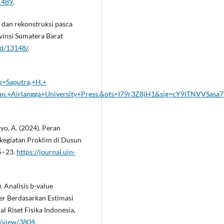
/1489
.
i dan rekonstruksi pasca
insi Sumatera Barat
.id/13148/
.
=Saputra,+H.+
n.+Airlangga+University+Press.&ots=I79r3Z8jH1&sig=cY9iTNVVSasa7
tyo, A. (2024). Peran
 kegiatan Proklim di Dusun
15–23.
https://journal.uin-
). Analisis b-value
 Berdasarkan Estimasi
 Riset Fisika Indonesia,
le/view/3804
.