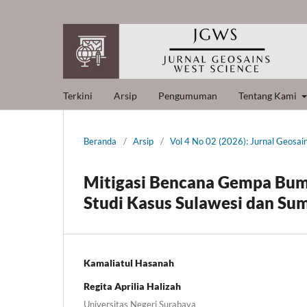
Terkini
Arsip
Pengumuman
Tentang Kami
Beranda
/
Arsip
/
Vol 4 No 02 (2026): Jurnal Geosai
Mitigasi Bencana Gempa Bumi
Studi Kasus Sulawesi dan Su
Kamaliatul Hasanah
Regita Aprilia Halizah
Universitas Negeri Surabaya