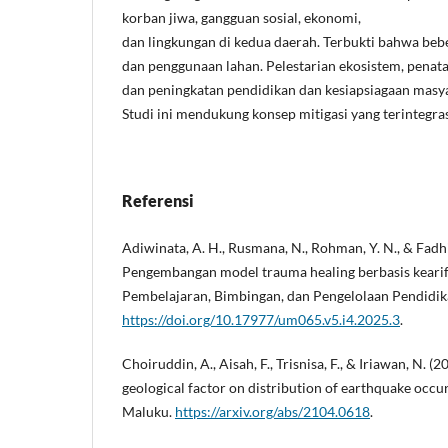
korban jiwa, gangguan sosial, ekonomi,
dan lingkungan di kedua daerah. Terbukti bahwa bebe
dan penggunaan lahan. Pelestarian ekosistem, penataan
dan peningkatan pendidikan dan kesiapsiagaan masyar
Studi ini mendukung konsep mitigasi yang terintegr
Referensi
Adiwinata, A. H., Rusmana, N., Rohman, Y. N., & Fadhi
Pengembangan model trauma healing berbasis kearifa
Pembelajaran, Bimbingan, dan Pengelolaan Pendidika
https://doi.org/10.17977/um065.v5.i4.2025.3
.
Choiruddin, A., Aisah, F., Trisnisa, F., & Iriawan, N. (
geological factor on distribution of earthquake occu
Maluku.
https://arxiv.org/abs/2104.0618
.