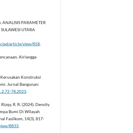
2024). ANALISIS PARAMETER
 SULAWESI UTARA
scied/article/view/858
.
encanaan. Airlangga
ab Kerusakan Konstruksi
mi. Jurnal Bangunan:
1.2.72-78.2023
.
& Rizqy, R. R. (2024). Density
empa Bumi Di Wilayah
 Fasilkom, 14(3), 817-
e/view/8833
.