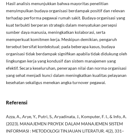
Hasil analisis menunjukkan bahwa mayoritas penelitian
menyimpulkan budaya organisasi berdampak positif dan relevan
terhadap performa pegawai rumah sakit. Budaya organisasi yang
kuat terbukti berperan strategis dalam menyatukan persepsi
sumber daya manusia, meningkatkan kolaborasi, serta
memperkuat komitmen kerja. Meskipun demikian, pengaruh
tersebut bersifat kontekstual; pada beberapa kasus, budaya
organisasi tidak berdampak signifikan apabila tidak didukung oleh
lingkungan kerja yang kondusif dan sistem manajemen yang
efektif. Secara keseluruhan, penerapan nilai dan norma organisasi
yang sehat menjadi kunci dalam meningkatkan kualitas pelayanan
kesehatan sekaligus menekan angka turnover pegawai.
Referensi
Azza, A., Arye, Y., Putri, S., Aryadinata, J., Komputer, F. I., & Info, A.
(2023). MANAJEMEN PROYEK DALAM MANAJEMEN SISTEM
INFORMASI : METODOLOGI TINJAUAN LITERATUR. 4(2), 331–