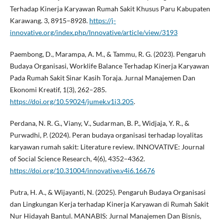
Terhadap Kinerja Karyawan Rumah Sakit Khusus Paru Kabupaten
Karawang. 3, 8915–8928.
https://j-
innovative.org/index.php/Innovative/article/view/3193
Paembong, D., Marampa, A. M., & Tammu, R. G. (2023). Pengaruh
Budaya Organisasi, Worklife Balance Terhadap Kinerja Karyawan
Pada Rumah Sakit Sinar Kasih Toraja. Jurnal Manajemen Dan
Ekonomi Kreatif, 1(3), 262–285.
https://doi.org/10.59024/jumek.v1i3.205
.
Perdana, N. R. G., Viany, V., Sudarman, B. P., Widjaja, Y. R., &
Purwadhi, P. (2024). Peran budaya organisasi terhadap loyalitas
karyawan rumah sakit: Literature review. INNOVATIVE: Journal
of Social Science Research, 4(6), 4352–4362.
https://doi.org/10.31004/innovative.v4i6.16676
Putra, H. A., & Wijayanti, N. (2025). Pengaruh Budaya Organisasi
dan Lingkungan Kerja terhadap Kinerja Karyawan di Rumah Sakit
Nur Hidayah Bantul. MANABIS: Jurnal Manajemen Dan Bisnis,