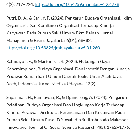
4(2), 217–224.
https://doi.org/10.54259/manabis.v4i2.4778
Putri, D. A., & Sari, Y. P. (2024). Pengaruh Budaya Organisasi, Iklim
Organisasi, Dan Komitmen Organisasi Terhadap Kinerja
Karyawan Pada Rumah Sakit Umum Bkm Painan. Jurnal
Manajemen & Bisnis Jayakarta, 6(01), 68–82.
https://doi.org/10.53825/jmbjayakarta.v6i01.260
Rahmayuli, E., & Martunis, I. S. (2023). Hubungan Gaya
Kepemimpinan, Budaya Organisasi, Dan Insentif Dengan Kinerja
Pegawai Rumah Sakit Umum Daerah Teuku Umar Aceh Jaya,
Aceh, Indonesia. Jurnal Medika Udayana, 12(2).
Suparman, H., Ramlawati, R., & Djamereng, A. (2024). Pengaruh
Pelatihan, Budaya Organisasi Dan Lingkungan Kerja Terhadap
Kinerja Pegawai Direktorat Perencanaan Dan Keuangan Pada
Rumah Sakit Umum Pusat DR. Wahidin Sudirohusodo Makassar.
Innovative: Journal Of Social Science Research, 4(5), 1762–1775.