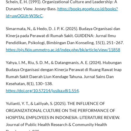
Schein, E. H. (1991). Organizational Culture and Leadership: A
Dynamic View. Jossey-Bass.
https://books.google.co.id/books?
id=uwOGUt-W3ScC
.
Simarmata, N., & Hedo, D. J. P. K. (2025). Budaya Organisasi dan
Kinerja pada Perawat di Rumah Sakit. GUIDENA: Jurnal Ilmu
Pendidikan, Psikologi, Bimbingan Dan Konseling, 15(1), 251–267.
https://ojs.fkip.ummetro.ac.id/index.php/bk/article/view/11858
Yahya, I. M., Riu, S. D. M., & Datangmanis, A. E. (2024). Hubungan
Budaya Organisasi dengan Kinerja Perawat di Ruang Rawat Inap
Rumah Sakit Daerah Liun Kendage Tahuna. Jurnal Sains Dan
Kesehatan, 8(1), 130–138.
https://doi.org/10.57214/jusika.v8i1.554
.
Yulianti, Y. T., & Lailiyah, S. (2025). THE INFLUENCE OF
ORGANIZATIONAL CULTURE ON THE PERFORMANCE OF
HOSPITAL EMPLOYEES IN INDONESIA: LITERATURE REVIEW.
Journal of Public Health Research & Community Health