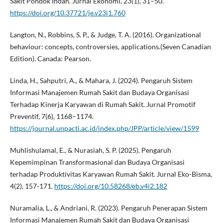
Sakit Pondok Indah. Jurnal Ekonomi, 23(1), 31–50.
https://doi.org/10.37721/je.v23i1.760
Langton, N., Robbins, S. P., & Judge, T. A. (2016). Organizational
behaviour: concepts, controversies, applications.(Seven Canadian
Edition). Canada: Pearson.
Linda, H., Sahputri, A., & Mahara, J. (2024). Pengaruh Sistem
Informasi Manajemen Rumah Sakit dan Budaya Organisasi
Terhadap Kinerja Karyawan di Rumah Sakit. Jurnal Promotif
Preventif, 7(6), 1168–1174.
https://journal.unpacti.ac.id/index.php/JPP/article/view/1599
Muhlishulamal, E., & Nurasiah, S. P. (2025). Pengaruh
Kepemimpinan Transformasional dan Budaya Organisasi
terhadap Produktivitas Karyawan Rumah Sakit. Jurnal Eko-Bisma,
4(2), 157-171.
https://doi.org/10.58268/eb.v4i2.182
Nuramalia, L., & Andriani, R. (2023). Pengaruh Penerapan Sistem
Informasi Manajemen Rumah Sakit dan Budaya Organisasi