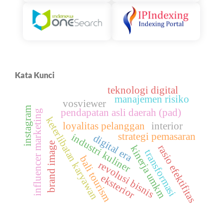
Kata Kunci
teknologi digital
manajemen risiko
vosviewer
instagram
pendapatan asli daerah (pad)
influencer marketing
keterlibatan karyawan
loyalitas pelanggan
interior
strategi pemasaran
industri kuliner
digital era
brand image
rasio efektifitas
kinerja umkm
transformasi
bali tourism
revolusi bisnis
eksterior