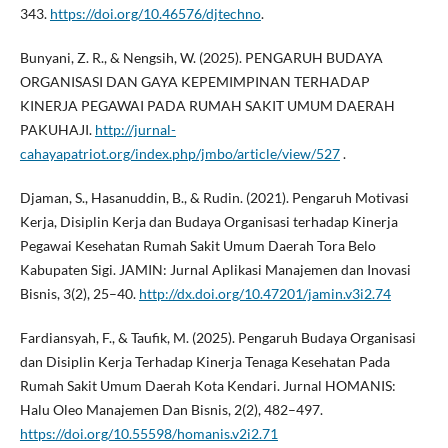
343.
https://doi.org/10.46576/djtechno
.
Bunyani, Z. R., & Nengsih, W. (2025). PENGARUH BUDAYA
ORGANISASI DAN GAYA KEPEMIMPINAN TERHADAP
KINERJA PEGAWAI PADA RUMAH SAKIT UMUM DAERAH
PAKUHAJI.
http://jurnal-
cahayapatriot.org/index.php/jmbo/article/view/527
.
Djaman, S., Hasanuddin, B., & Rudin. (2021). Pengaruh Motivasi
Kerja, Disiplin Kerja dan Budaya Organisasi terhadap Kinerja
Pegawai Kesehatan Rumah Sakit Umum Daerah Tora Belo
Kabupaten Sigi. JAMIN: Jurnal Aplikasi Manajemen dan Inovasi
Bisnis, 3(2), 25–40.
http://dx.doi.org/10.47201/jamin.v3i2.74
Fardiansyah, F., & Taufik, M. (2025). Pengaruh Budaya Organisasi
dan Disiplin Kerja Terhadap Kinerja Tenaga Kesehatan Pada
Rumah Sakit Umum Daerah Kota Kendari. Jurnal HOMANIS:
Halu Oleo Manajemen Dan Bisnis, 2(2), 482–497.
https://doi.org/10.55598/homanis.v2i2.71