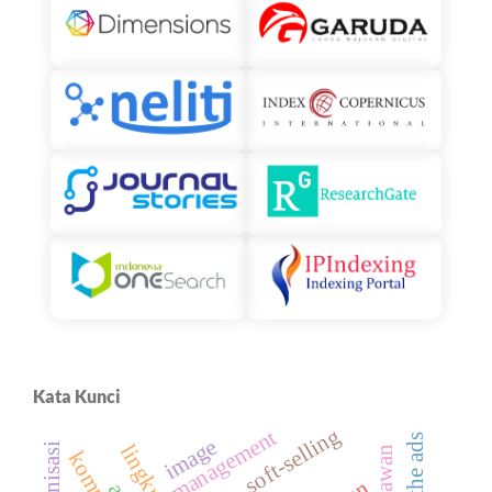
Kata Kunci
soft-selling
management
image