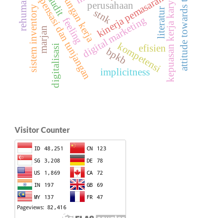
attitude towards the ads
lingkungan kerja
rehumanisasi
kepuasan kerja karyawan
kompensasi dan tunjangan
kinerja pemasaran
audit
perusahaan
sistem inventory
literatur
stnk
digital marketing
feeling
marjan
kompetensi
efisien
digitalisasi
bpkb
implicitness
Visitor Counter