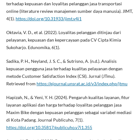
terhadap kepuasan dan loyalitas pelanggan jasa transportasi
online (literature review manajemen sumber daya manusia). JIMT,
4(1).
https://doi.org/10.31933/jimt.v4i1
Oktavia, V. D., et al. (2022). Loyalitas pelanggan ditinjau dari
pelayanan, kepuasan dan kepercayaan pada CV Cipta Kimia
Sukoharjo. Edunomika, 6(1).
Sadika, P. H., Neyland, J. S. C., & Sutrisno, A. (n.d.). Analisis
kepuasan pengguna jasa terhadap kualitas pelayanan dengan
metode Customer Satisfaction Index (CSI). Jurnal (JTmu).
Retrieved from
https://ejournal.unsrat.ac.id/v3/index.php/jtmu
Hapizah, N., & Yeni, Y. H. (2024). Pengaruh kualitas layanan, fitur
layanan aplikasi dan harga terhadap loyalitas pelanggan jasa
Maxim Bike dengan kepuasan pelanggan sebagai variabel mediasi
di Kota Padang. Journal Publicuho, 7(1).
https://doi.org/10.35817/publicuho.v7i1.355