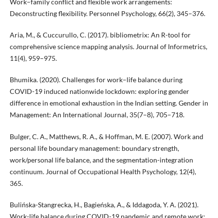
Work–family conflict and flexible work arrangements:
Deconstructing flexibility. Personnel Psychology, 66(2), 345–376.
Aria, M., & Cuccurullo, C. (2017). bibliometrix: An R-tool for
comprehensive science mapping analysis. Journal of Informetrics,
11(4), 959–975.
Bhumika. (2020). Challenges for work–life balance during
COVID-19 induced nationwide lockdown: exploring gender
difference in emotional exhaustion in the Indian setting. Gender in
Management: An International Journal, 35(7–8), 705–718.
Bulger, C. A., Matthews, R. A., & Hoffman, M. E. (2007). Work and
personal life boundary management: boundary strength,
work/personal life balance, and the segmentation-integration
continuum. Journal of Occupational Health Psychology, 12(4),
365.
Bulińska-Stangrecka, H., Bagieńska, A., & Iddagoda, Y. A. (2021).
Work-life balance during COVID-19 pandemic and remote work: