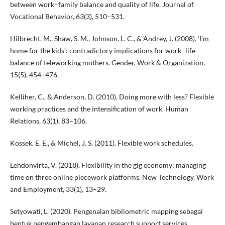
between work–family balance and quality of life. Journal of
Vocational Behavior, 63(3), 510–531.
Hilbrecht, M., Shaw, S. M., Johnson, L. C., & Andrey, J. (2008). ‘I’m
home for the kids’: contradictory implications for work–life
balance of teleworking mothers. Gender, Work & Organization,
15(5), 454–476.
Kelliher, C., & Anderson, D. (2010). Doing more with less? Flexible
working practices and the intensification of work. Human
Relations, 63(1), 83–106.
Kossek, E. E., & Michel, J. S. (2011). Flexible work schedules.
Lehdonvirta, V. (2018). Flexibility in the gig economy: managing
time on three online piecework platforms. New Technology, Work
and Employment, 33(1), 13–29.
Setyowati, L. (2020). Pengenalan bibliometric mapping sebagai
bentuk pengembangan layanan research support services