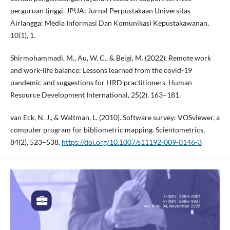
perguruan tinggi. JPUA: Jurnal Perpustakaan Universitas
Airlangga: Media Informasi Dan Komunikasi Kepustakawanan,
10(1), 1.
Shirmohammadi, M., Au, W. C., & Beigi, M. (2022). Remote work
and work-life balance: Lessons learned from the covid-19
pandemic and suggestions for HRD practitioners. Human
Resource Development International, 25(2), 163–181.
van Eck, N. J., & Waltman, L. (2010). Software survey: VOSviewer, a
computer program for bibliometric mapping. Scientometrics,
84(2), 523–538.
https://doi.org/10.1007/s11192-009-0146-3