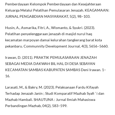
Pemberdayaan Kelompok Pemberdayaan dan Kesejahteraan
Keluarga Melalui Pelatihan Pemulasaran Jenazah. KEAGAMAAN:
JURNAL PENGABDIAN MASYARAKAT, 5(2), 98–103.
Husin, A., Asmarika, Fitri, A., Wismanto, & Syukri. (2023).
Pelatihan penyelenggaraan jenazah di masjid nurul haq
kecamatan marpoyan damai kelurahan tangkerang barat kota
pekanbaru. Communnity Development Journal, 4(3), 5656–5660.
Irawan, D. (2011). PRAKTIK PEMULASARAAN JENAZAH
SEBAGAI MEDIA DAKWAH BIL HAL DI DESA SEBAYAN
KECAMATAN SAMBAS KABUPATEN SAMBAS Deni Irawan. 1–
16.
Larasati, M., & Bakry, M. (2023). Pelaksanaan Fardu Kifayah
Terhadap Jenazah Janin ; Studi Komparatif Mazhab Syafi ’ i dan
Mazhab Hambali. SHAUTUNA : Jurnal Ilmiah Mahasiswa
Perbandingan Mazhab, 04(2), 583–599.