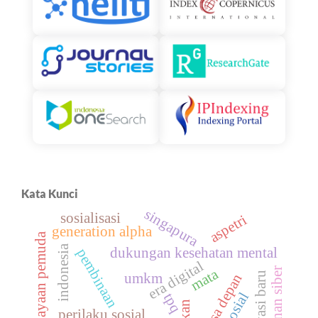
Kata Kunci
singapura
sosialisasi
aspetri
generation alpha
pemberdayaan pemuda
indonesia
dukungan kesehatan mental
pembinaan
era digital
keamanan siber
mata
inovasi baru
umkm
masa depan
tpq
perilaku sosial