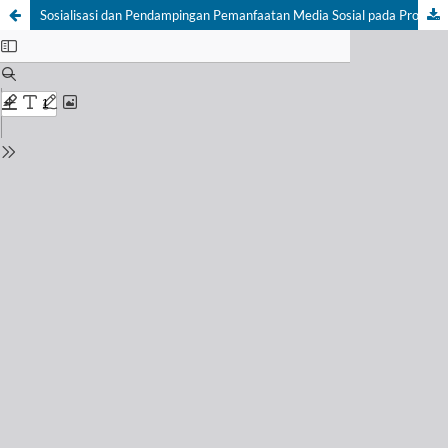
Sosialisasi dan Pendampingan Pemanfaatan Media Sosial pada Produk Kelompok Wanita (KWT) Keselet Karya