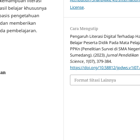
a kemampuan literasi
License
.
asil belajar khususnya
 basis pengetahuan
n dan memberikan
Cara Mengutip
ada pembelajaran.
Pengaruh Literasi Digital Terhadap Ha
Belajar Peserta Didik Pada Mata Pelaj
PPKn (Penelitian Survei di SMA Negeri
Sumedang). (2023).
Jurnal Pendidikan
Science
,
1
(07), 379-384.
https://doi.org/10.58812/jpdws.v1i07
dan
Format Sitasi Lainnya