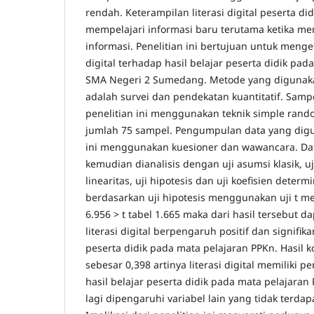
rendah. Keterampilan literasi digital peserta di
mempelajari informasi baru terutama ketika me
informasi. Penelitian ini bertujuan untuk menge
digital terhadap hasil belajar peserta didik pad
SMA Negeri 2 Sumedang. Metode yang digunakan
adalah survei dan pendekatan kuantitatif. Sam
penelitian ini menggunakan teknik simple ran
jumlah 75 sampel. Pengumpulan data yang digu
ini menggunakan kuesioner dan wawancara. Da
kemudian dianalisis dengan uji asumsi klasik, uji
linearitas, uji hipotesis dan uji koefisien determi
berdasarkan uji hipotesis menggunakan uji t m
6.956 > t tabel 1.665 maka dari hasil tersebut 
literasi digital berpengaruh positif dan signifik
peserta didik pada mata pelajaran PPKn. Hasil k
sebesar 0,398 artinya literasi digital memiliki
hasil belajar peserta didik pada mata pelajara
lagi dipengaruhi variabel lain yang tidak terdapa