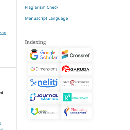
Plagiarism Check
Manuscript Language
ikan
Indexing
ni
s
al