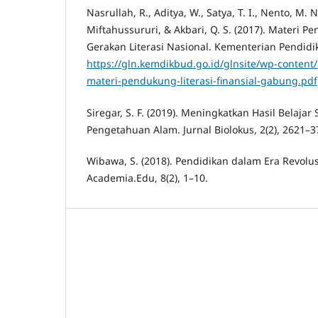
Nasrullah, R., Aditya, W., Satya, T. I., Nento, M. N
Miftahussururi, & Akbari, Q. S. (2017). Materi Pe
Gerakan Literasi Nasional. Kementerian Pendid
https://gln.kemdikbud.go.id/glnsite/wp-content
materi-pendukung-literasi-finansial-gabung.pdf
Siregar, S. F. (2019). Meningkatkan Hasil Belajar
Pengetahuan Alam. Jurnal Biolokus, 2(2), 2621–3
Wibawa, S. (2018). Pendidikan dalam Era Revolusi
Academia.Edu, 8(2), 1–10.