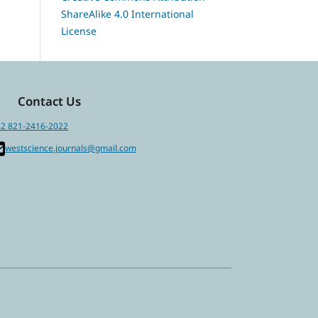
ShareAlike 4.0 International
License
Contact Us
2 821-2416-2022
westscience.journals@gmail.com