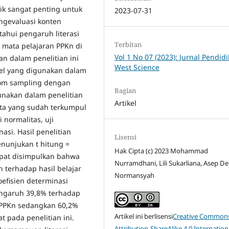
dik sangat penting untuk
2023-07-31
ngevaluasi konten
tahui pengaruh literasi
Terbitan
a mata pelajaran PPKn di
Vol 1 No 07 (2023): Jurnal Pendid
 dalam penelitian ini
West Science
pel yang digunakan dalam
dom sampling dengan
Bagian
nakan dalam penelitian
Artikel
ta yang sudah terkumpul
 normalitas, uji
nasi. Hasil penelitian
Lisensi
enunjukan t hitung =
Hak Cipta (c) 2023 Mohammad
dapat disimpulkan bahwa
Nurramdhani, Lili Sukarliana, Asep De
an terhadap hasil belajar
Normansyah
oefisien determinasi
 pengaruh 39,8% terhadap
n PPKn sedangkan 60,2%
Artikel ini berlisensi
Creative Common
t pada penelitian ini.
Attribution-ShareAlike 4.0 Internation