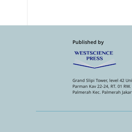
Published by
Grand Slipi Tower, level 42 Unit
Parman Kav 22-24, RT. 01 RW. 
Palmerah Kec. Palmerah Jakar