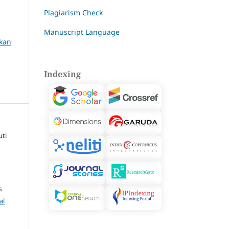
Plagiarism Check
Manuscript Language
ikan
Indexing
uti
s
al