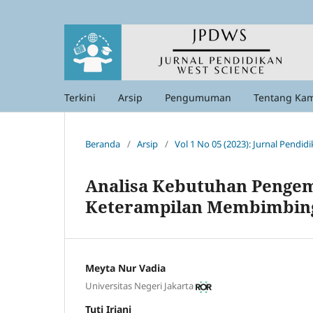
Terkini
Arsip
Pengumuman
Tentang Ka
Beranda
/
Arsip
/
Vol 1 No 05 (2023): Jurnal Pendid
Analisa Kebutuhan Penge
Keterampilan Membimbing
Meyta Nur Vadia
Universitas Negeri Jakarta
Tuti Iriani