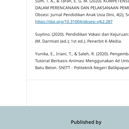
Sum, T. A., & Taran, E. G. M. (2020). KOMPET
DALAM PERENCANAAN DAN PELAKSANAAN PEMBE
Obsesi: Jurnal Pendidikan Anak Usia Dini, 4(2), 
https://doi.org/10.31004/obsesi.v4i2.287
Suyitno. (2020). Pendidikan Vokasi dan Kejuruan:
(M. Darmiati (ed.); 1st ed.). Penerbit K-Media.
Yunika, E., Iriani, T., & Saleh, R. (2020). Peng
Tutorial Berbasis Animasi Menggunakan 4d Untu
Batu Beton. SNITT - Politeknik Negeri Balikpapan,
Published by