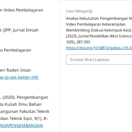
gan Video Pembelajaran
Cara Mengutip
Analisa Kebutuhan Pengembangan M
Video Pembelajaran Keterampilan
JIPP: Jurnal Ilmiah
Membimbing Diskusi Kelompok Kecil
(2023).
Jurnal Pendidikan West Science
1
(05), 287-293.
https://doi.org/10.58812/jpdws.v1i5.3
eo Pembelajaran
Format Sitasi Lainnya
eri Raden Intan
w-to-get-better-mfi-
 A. (2020). Pengembangan
ta Kuliah Ilmu Bahan
Bangunan Fakultas Teknik
kan Teknik Sipil, 9(1), 8–
ensil%0APENGEMBANGAN