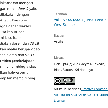
 dilaksanakan mengacu
ngan model
Four-D
yaitu
Terbitan
 dilakukan dengan
Vol 1 No 05 (2023): Jurnal Pendid
itatif. Kuesioner
West Science
ngga dapat diakses
lisa kebutuhan,
Bagian
i kesulitan dalam
Artikel
diakan dosen dan 73,2%
kan media berupa video
mbelajaran dan 97,3%
Lisensi
 video pembelajaran
Hak Cipta (c) 2023 Meyta Nur Vadia, T
lan membimbing diskusi
Iriani, Santoso Sri Handoyo
ulkan bahwa perlu
rampilan membimbing
Artikel ini berlisensi
Creative Common
Attribution-ShareAlike 4.0 Internation
License
.