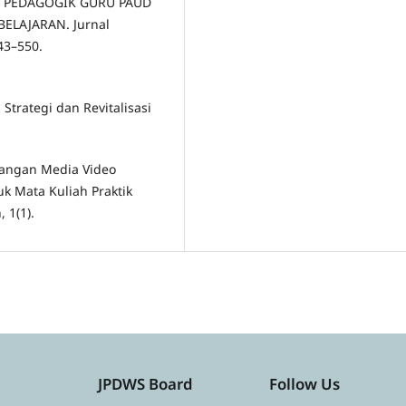
ENSI PEDAGOGIK GURU PAUD
LAJARAN. Jurnal
543–550.
 Strategi dan Revitalisasi
embangan Media Video
k Mata Kuliah Praktik
 1(1).
JPDWS Board
Follow Us