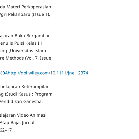
ada Materi Perkoperasian
ri Pekanbaru (Issue 1).
lajaran Buku Bergambar
ulis Puisi Kelas Iii
ng [Universitas Islam
e Methods (Vol. 7, Issue
0Ahttp://doi.wiley.com/10.1111/jne.12374
mbelajaran Keterampilan
g (Studi Kasus : Program
s Pendidikan Ganesha.
lajaran Video Animasi
tap Baja. Jurnal
162–171.