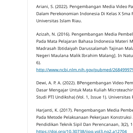
Ariani, S. (2022). Pengembangan Media Video P
Dalam Perekonomian Indonesia Di Kelas X Sma Pg
Universitas Islam Riau.
Azizah, N. (2016). Pengembangan Media Pembe
Pada Mata Pelajaran Bahasa Indonesia Materi Men
Madrasah Ibtidaiyah Darussalamah Tajinan Mala
Negeri Maulana Malik Ibrahim Malang]. In Natur
6).
http://www.ncbi.nlm.nih.gov/pubmed/26849997%
Dewi, A. P. A. (2022). BPengembangan Video Pe
Dasar Mengajar Untuk Mata Kuliah Microteachin
Studi PTI Undiksha) (Vol. 1, Issue 1). Universita
Harjanti, K. (2017). Pengembangan Media Pembe
Pada Metode Pelaksanaan Pekerjaan Konstruksi A
Pendidikan Teknik Sipil Dan Perencanaan, 3(2), 
https://doi.org/10.30738/jipg.vol3.no2.a12704