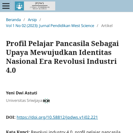
Beranda
/
Arsip
/
Vol 1 No 02 (2023): Jurnal Pendidikan West Science
/
Artikel
Profil Pelajar Pancasila Sebagai
Upaya Mewujudkan Identitas
Nasional Era Revolusi Industri
4.0
Yeni Dwi Astuti
Universitas Sriwijaya
DOI:
https://doi.org/10.58812/jpdws.v1i02.221
Kata Kunci:
Revolusi industry 4.0, profil pelajar pancasila,