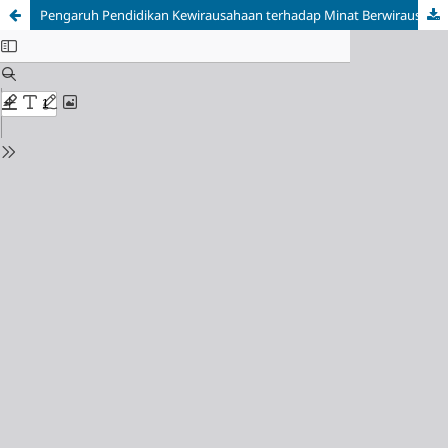
Pengaruh Pendidikan Kewirausahaan terhadap Minat Berwirausaha Mahasiswa: Studi Kasus Mata Kuliah Technopreneurship dan Inovasi