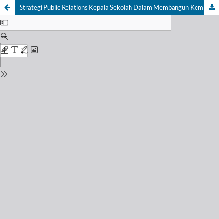
Strategi Public Relations Kepala Sekolah Dalam Membangun Kemitraan Strategis Dengan Dunia Usaha dan Dunia Industri (DUDI)