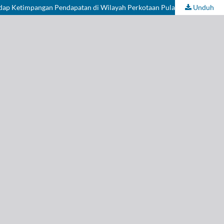
Unduh
Analisis Pengaruh Pertumbuhan Ekonomi, Tingkat Pengangguran Terbuka, Indeks Pembangunan Manusia, dan Kepadatan Penduduk Terhadap Ketimpangan Pendapatan di Wilayah Perkotaan Pulau Jawa Tahun 2021-2025