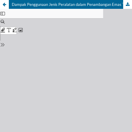
Dampak Penggunaan Jenis Peralatan dalam Penambangan Emas Tanpa Izin (PETI) terhadap Tingkat Pencemaran Air Sungai