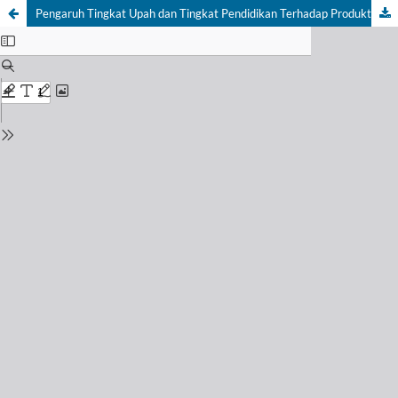
Pengaruh Tingkat Upah dan Tingkat Pendidikan Terhadap Produktivitas Tenaga Kerja (Studi pada sektor manufaktur 33 provinsi di Indonesia)