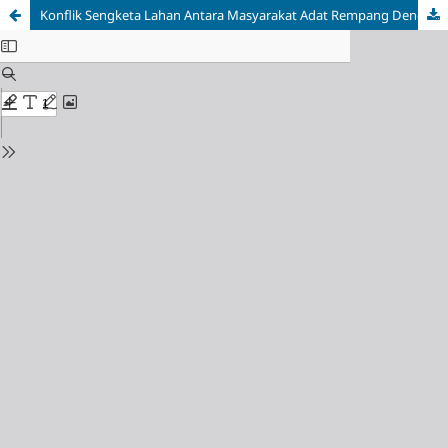
Konflik Sengketa Lahan Antara Masyarakat Adat Rempang Dengan BP Batam Terhadap Pembangunan Rempang Eco City