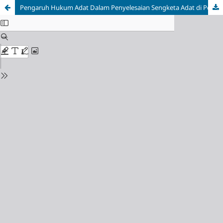
Pengaruh Hukum Adat Dalam Penyelesaian Sengketa Adat di Pengadilan Hukum Adat