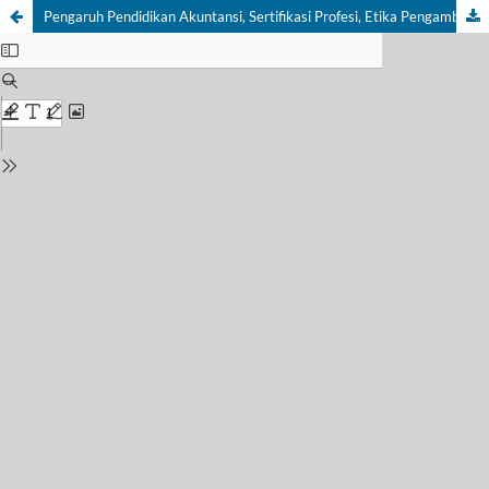
Pengaruh Pendidikan Akuntansi, Sertifikasi Profesi, Etika Pengambilan Keputusan Terhadap Kualitas Audit di 5 Perusahaan Manufaktur di Jawa Barat