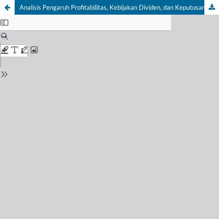
Analisis Pengaruh Profitabilitas, Kebijakan Dividen, dan Keputusan Investasi Terhadap Nilai Perusahaan (Studi Kasus PT. Ultra Jaya Tahun 2015-2022)