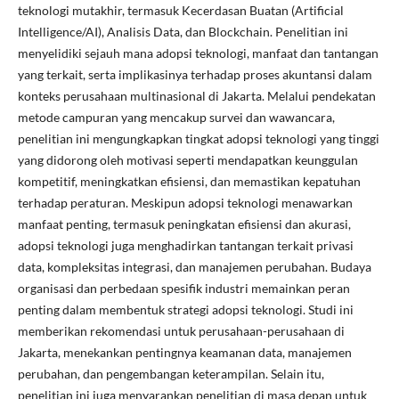
teknologi mutakhir, termasuk Kecerdasan Buatan (Artificial
Intelligence/AI), Analisis Data, dan Blockchain. Penelitian ini
menyelidiki sejauh mana adopsi teknologi, manfaat dan tantangan
yang terkait, serta implikasinya terhadap proses akuntansi dalam
konteks perusahaan multinasional di Jakarta. Melalui pendekatan
metode campuran yang mencakup survei dan wawancara,
penelitian ini mengungkapkan tingkat adopsi teknologi yang tinggi
yang didorong oleh motivasi seperti mendapatkan keunggulan
kompetitif, meningkatkan efisiensi, dan memastikan kepatuhan
terhadap peraturan. Meskipun adopsi teknologi menawarkan
manfaat penting, termasuk peningkatan efisiensi dan akurasi,
adopsi teknologi juga menghadirkan tantangan terkait privasi
data, kompleksitas integrasi, dan manajemen perubahan. Budaya
organisasi dan perbedaan spesifik industri memainkan peran
penting dalam membentuk strategi adopsi teknologi. Studi ini
memberikan rekomendasi untuk perusahaan-perusahaan di
Jakarta, menekankan pentingnya keamanan data, manajemen
perubahan, dan pengembangan keterampilan. Selain itu,
penelitian ini juga menyarankan penelitian di masa depan untuk