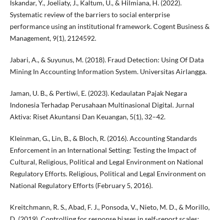
Iskandar, Y., Joeliaty, J., Kaltum, U., & Hilmiana, H. (2022).
Systematic review of the barriers to social enterprise
performance using an institutional framework. Cogent Business &
Management, 9(1), 2124592.
Jabari, A., & Suyunus, M. (2018). Fraud Detection: Using Of Data
Mining In Accounting Information System. Universitas Airlangga.
Jaman, U. B., & Pertiwi, E. (2023). Kedaulatan Pajak Negara
Indonesia Terhadap Perusahaan Multinasional Digital. Jurnal
Aktiva: Riset Akuntansi Dan Keuangan, 5(1), 32–42.
Kleinman, G., Lin, B., & Bloch, R. (2016). Accounting Standards
Enforcement in an International Setting: Testing the Impact of
Cultural, Religious, Political and Legal Environment on National
Regulatory Efforts. Religious, Political and Legal Environment on
National Regulatory Efforts (February 5, 2016).
Kreitchmann, R. S., Abad, F. J., Ponsoda, V., Nieto, M. D., & Morillo,
D. (2019). Controlling for response biases in self-report scales: