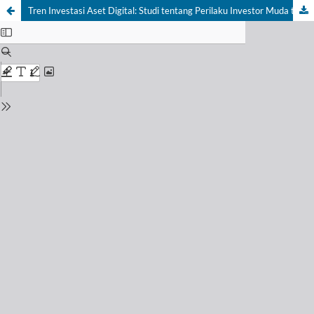
Tren Investasi Aset Digital: Studi tentang Perilaku Investor Muda terhadap Cryptocurrency di Tengah Perubahan Pasar Keuangan di Kota Bandung