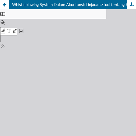
Whistleblowing System Dalam Akuntansi: Tinjauan Studi tentang Penentu Whistleblowing di Indonesia