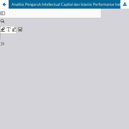
Analisis Pengaruh Intellectual Capital dan Islamic Performance Index Terhadap Profitabilitas Bank Umum Syariah di Indonesia