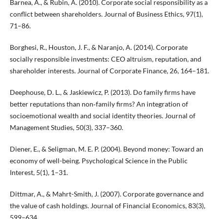
Barnea, A., & Rubin, A. (2010). Corporate social responsibility as a
conflict between shareholders. Journal of Business Ethics, 97(1),
71–86.
Borghesi, R., Houston, J. F., & Naranjo, A. (2014). Corporate
socially responsible investments: CEO altruism, reputation, and
shareholder interests. Journal of Corporate Finance, 26, 164–181.
Deephouse, D. L., & Jaskiewicz, P. (2013). Do family firms have
better reputations than non‐family firms? An integration of
socioemotional wealth and social identity theories. Journal of
Management Studies, 50(3), 337–360.
Diener, E., & Seligman, M. E. P. (2004). Beyond money: Toward an
economy of well-being. Psychological Science in the Public
Interest, 5(1), 1–31.
Dittmar, A., & Mahrt-Smith, J. (2007). Corporate governance and
the value of cash holdings. Journal of Financial Economics, 83(3),
599–634.