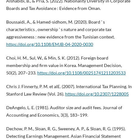
Alshabibi, B., & Pria, S. (2022). Nationality Diversity in Corporate
Boards and Tax Avoidance : Evidence from Oman.
Boussaidi, A., & Hamed-sidhom, M. (2020). Board ’ s
characteristics , ownership ’ s nature and corporate tax
aggressiveness : new evidence from the Tunisian context.
https://doi.org/10.1108/EMJB-04-2020-0030
Choi, H. M., Sul, W., & Min, S. K. (2012). Foreign board
membership and firm value in Korea. Management Decision,
50(2), 207–233.
https://doi.org/10.1108/00251741211203533
Chris J. Finnerty, P. M. et alE. (2007). International Tax Planning. In
Stanford Law Review (Vol. 26).
https://doi.org/10.2307/1228005
DeAngelo, L. E. (1981). Auditor size and audit fees. Journal of
Accounting and Economics, 3(3), 183–199.
Dechow, P. M., Sloan, R. G., Sweeney, A. P., & Sloan, R. G. (1995).
Detecting Earnings Management. Asian Financial Statement