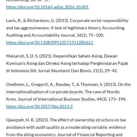
https://doi.org/10.1016/j.adiac.2016.10.001
Lanis, R., & Richardson, G. (2013). Corporate social responsibility
and tax aggressiveness: A test of legitimacy theory. Accounting,
Auditing and Accountability Journal, 26(1), 75–100.
https://doi.org/10.1108/09513571311285621
Maisaroh, S. D. S. (2021). Kepemilikan Saham Asing, Dewan
Komisaris Asing dan Direksi Asing terhadap Penghindaran Pajak
di Indonesia SitI. Jurnal Akuntansi Dan Bisnis, 21(1), 29–42.
Oxelheim, L., Gregorič, A., Randøy, T., & Thomsen, S. (2013). On the
internationalization of corporate boards: The case of Nordic
firms. Journal of International Business Studies, 44(3), 173–194.
https://doi.org/10.1057/jibs.2013.3
Qawqzeh, H. K. (2023). The effect of ownership structure on tax
avoidance with audit quality as a moderating variable: evidence
from the ailing economics. Journal of Financial Reporting and