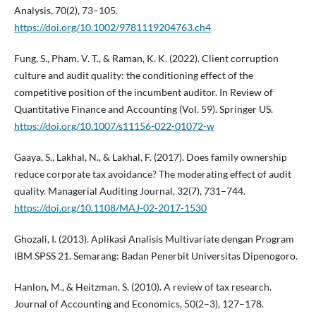
Analysis, 70(2), 73–105.
https://doi.org/10.1002/9781119204763.ch4
Fung, S., Pham, V. T., & Raman, K. K. (2022). Client corruption
culture and audit quality: the conditioning effect of the
competitive position of the incumbent auditor. In Review of
Quantitative Finance and Accounting (Vol. 59). Springer US.
https://doi.org/10.1007/s11156-022-01072-w
Gaaya, S., Lakhal, N., & Lakhal, F. (2017). Does family ownership
reduce corporate tax avoidance? The moderating effect of audit
quality. Managerial Auditing Journal, 32(7), 731–744.
https://doi.org/10.1108/MAJ-02-2017-1530
Ghozali, I. (2013). Aplikasi Analisis Multivariate dengan Program
IBM SPSS 21. Semarang: Badan Penerbit Universitas Dipenogoro.
Hanlon, M., & Heitzman, S. (2010). A review of tax research.
Journal of Accounting and Economics, 50(2–3), 127–178.