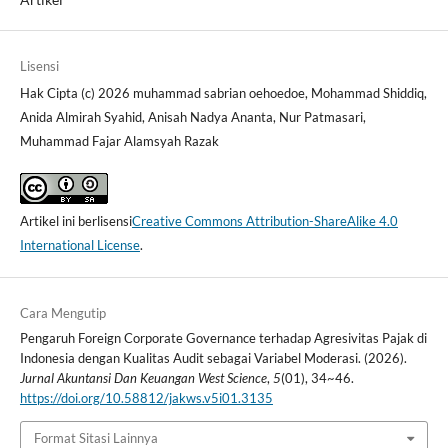
Lisensi
Hak Cipta (c) 2026 muhammad sabrian oehoedoe, Mohammad Shiddiq,
Anida Almirah Syahid, Anisah Nadya Ananta, Nur Patmasari,
Muhammad Fajar Alamsyah Razak
Artikel ini berlisensi
Creative Commons Attribution-ShareAlike 4.0
International License
.
Cara Mengutip
Pengaruh Foreign Corporate Governance terhadap Agresivitas Pajak di
Indonesia dengan Kualitas Audit sebagai Variabel Moderasi. (2026).
Jurnal Akuntansi Dan Keuangan West Science
,
5
(01), 34~46.
https://doi.org/10.58812/jakws.v5i01.3135
Format Sitasi Lainnya