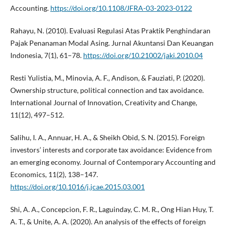
Accounting.
https://doi.org/10.1108/JFRA-03-2023-0122
Rahayu, N. (2010). Evaluasi Regulasi Atas Praktik Penghindaran
Pajak Penanaman Modal Asing. Jurnal Akuntansi Dan Keuangan
Indonesia, 7(1), 61–78.
https://doi.org/10.21002/jaki.2010.04
Resti Yulistia, M., Minovia, A. F., Andison, & Fauziati, P. (2020).
Ownership structure, political connection and tax avoidance.
International Journal of Innovation, Creativity and Change,
11(12), 497–512.
Salihu, I. A., Annuar, H. A., & Sheikh Obid, S. N. (2015). Foreign
investors’ interests and corporate tax avoidance: Evidence from
an emerging economy. Journal of Contemporary Accounting and
Economics, 11(2), 138–147.
https://doi.org/10.1016/j.jcae.2015.03.001
Shi, A. A., Concepcion, F. R., Laguinday, C. M. R., Ong Hian Huy, T.
A. T., & Unite, A. A. (2020). An analysis of the effects of foreign