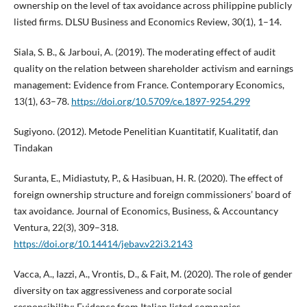
ownership on the level of tax avoidance across philippine publicly
listed firms. DLSU Business and Economics Review, 30(1), 1–14.
Siala, S. B., & Jarboui, A. (2019). The moderating effect of audit
quality on the relation between shareholder activism and earnings
management: Evidence from France. Contemporary Economics,
13(1), 63–78.
https://doi.org/10.5709/ce.1897-9254.299
Sugiyono. (2012). Metode Penelitian Kuantitatif, Kualitatif, dan
Tindakan
Suranta, E., Midiastuty, P., & Hasibuan, H. R. (2020). The effect of
foreign ownership structure and foreign commissioners’ board of
tax avoidance. Journal of Economics, Business, & Accountancy
Ventura, 22(3), 309–318.
https://doi.org/10.14414/jebav.v22i3.2143
Vacca, A., Iazzi, A., Vrontis, D., & Fait, M. (2020). The role of gender
diversity on tax aggressiveness and corporate social
responsibility: Evidence from Italian listed companies.