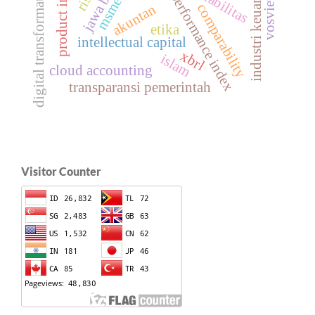
jawa barat
industri keuangan
profitabilitas
digital transformation
vosviewer
p
x
comparability
akuntan
etika
intellectual capital
xbrl
islam
cloud accounting
transparansi pemerintah
Visitor Counter