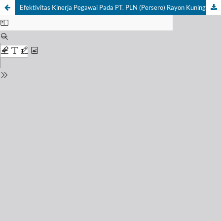
Efektivitas Kinerja Pegawai Pada PT. PLN (Persero) Rayon Kuningan dalam Meningkatkan Pelayanan Penyambungan Listrik Baru