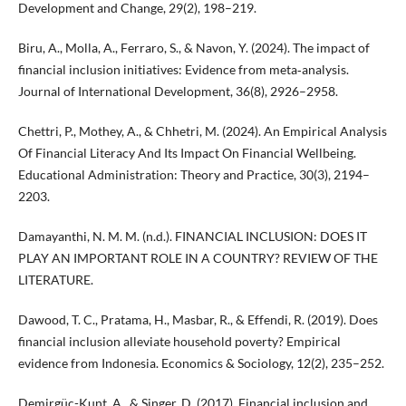
Development and Change, 29(2), 198–219.
Biru, A., Molla, A., Ferraro, S., & Navon, Y. (2024). The impact of
financial inclusion initiatives: Evidence from meta‐analysis.
Journal of International Development, 36(8), 2926–2958.
Chettri, P., Mothey, A., & Chhetri, M. (2024). An Empirical Analysis
Of Financial Literacy And Its Impact On Financial Wellbeing.
Educational Administration: Theory and Practice, 30(3), 2194–
2203.
Damayanthi, N. M. M. (n.d.). FINANCIAL INCLUSION: DOES IT
PLAY AN IMPORTANT ROLE IN A COUNTRY? REVIEW OF THE
LITERATURE.
Dawood, T. C., Pratama, H., Masbar, R., & Effendi, R. (2019). Does
financial inclusion alleviate household poverty? Empirical
evidence from Indonesia. Economics & Sociology, 12(2), 235–252.
Demirgüç-Kunt, A., & Singer, D. (2017). Financial inclusion and