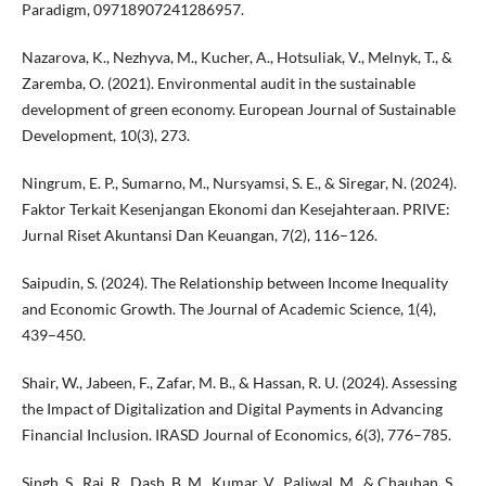
Paradigm, 09718907241286957.
Nazarova, K., Nezhyva, M., Kucher, A., Hotsuliak, V., Melnyk, T., &
Zaremba, O. (2021). Environmental audit in the sustainable
development of green economy. European Journal of Sustainable
Development, 10(3), 273.
Ningrum, E. P., Sumarno, M., Nursyamsi, S. E., & Siregar, N. (2024).
Faktor Terkait Kesenjangan Ekonomi dan Kesejahteraan. PRIVE:
Jurnal Riset Akuntansi Dan Keuangan, 7(2), 116–126.
Saipudin, S. (2024). The Relationship between Income Inequality
and Economic Growth. The Journal of Academic Science, 1(4),
439–450.
Shair, W., Jabeen, F., Zafar, M. B., & Hassan, R. U. (2024). Assessing
the Impact of Digitalization and Digital Payments in Advancing
Financial Inclusion. IRASD Journal of Economics, 6(3), 776–785.
Singh, S., Raj, R., Dash, B. M., Kumar, V., Paliwal, M., & Chauhan, S.