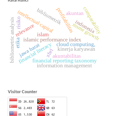
comparability
profitabilitas
bibliometrik
intellectual capital
akuntan
risiko
bibliometric analysis
indonesia
msme growth
relevance
islam
islamic performance index
etika
financial literacy
cloud computing,
jawa barat
kinerja karyawan
xbrl
akuntabilitas
financial reporting taxonomy
information management
Visitor Counter