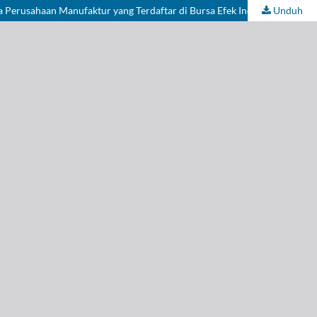
Unduh
PENGARUH CORPORATE GOVERNANCE, UKURAN PERUSAHAAN DAN LEVERAGE TERHADAP TAX AVOIDANCE ( Studi Empiris Pada Perusahaan Manufaktur yang Terdaftar di Bursa Efek Indonesia Periode 2017 – 2019 )