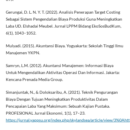
Gerungai, D. L. N. Y. T. (2022). Analisis Penerapan Target Costing
Sebagai Sistem Pengendalian Biaya Produksi Guna Meningkatkan
Laba UD. Elshadai Meubel. Jurnal LPPM Bidang EkoSosBudKum,
6(1), 1043–1052.
Mulyadi. (2015). Akuntansi Biaya. Yogyakarta: Sekolah Tinggi Ilmu
Manajemen YKPN.
Samryn, L.M. (2012). Akuntansi Manajemen: Informasi Biaya
Untuk Mengendalikan Aktivitas Operasi Dan Informasi. Jakarta:
Kencana Prenada Media Group.
Simanjuntak, N., & Doloksaribu, A. (2021). Teknik Pengurangan
Biaya Dengan Tujuan Meningkatkan Produktivitas Dalam
Pencapaian Laba Yang Maksimum: Sebuah Kajian Pustaka.
PROFESIONAL Jurnal Ekonomi, 1(1), 17–23.
https://jurnal.yappsu.org/index.php/skylandsea/article/view/3%0Ahtt