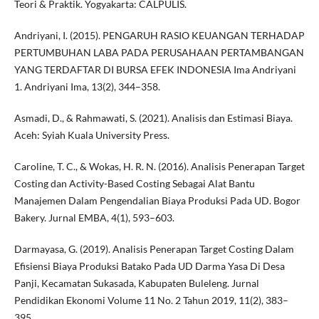
Teori & Praktik. Yogyakarta: CALPULIS.
Andriyani, I. (2015). PENGARUH RASIO KEUANGAN TERHADAP
PERTUMBUHAN LABA PADA PERUSAHAAN PERTAMBANGAN
YANG TERDAFTAR DI BURSA EFEK INDONESIA Ima Andriyani
1. Andriyani Ima, 13(2), 344–358.
Asmadi, D., & Rahmawati, S. (2021). Analisis dan Estimasi Biaya.
Aceh: Syiah Kuala University Press.
Caroline, T. C., & Wokas, H. R. N. (2016). Analisis Penerapan Target
Costing dan Activity-Based Costing Sebagai Alat Bantu
Manajemen Dalam Pengendalian Biaya Produksi Pada UD. Bogor
Bakery. Jurnal EMBA, 4(1), 593–603.
Darmayasa, G. (2019). Analisis Penerapan Target Costing Dalam
Efisiensi Biaya Produksi Batako Pada UD Darma Yasa Di Desa
Panji, Kecamatan Sukasada, Kabupaten Buleleng. Jurnal
Pendidikan Ekonomi Volume 11 No. 2 Tahun 2019, 11(2), 383–
395.