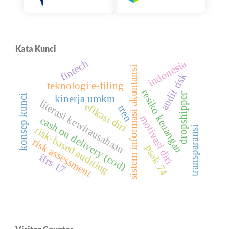
Kata Kunci
fintech
indonesia
sistem informasi akuntansi
audit risk
teknologi e-filing
resiko keuangan
dropshipper
konsep kunci
kinerja umkm
literasi kewirausahaan
efikasi diri
tren
motivasi diri
cash on delivery (cod)
transparansi
risk-based auditing
risk assessment
psak 74
ifrs 17