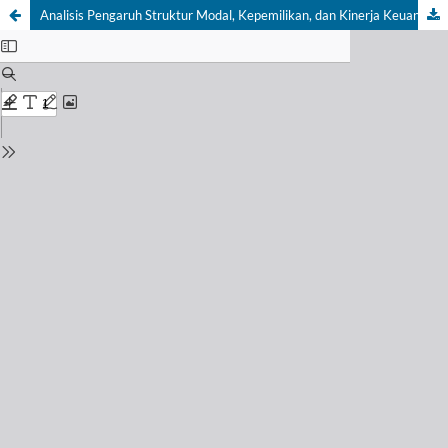
Analisis Pengaruh Struktur Modal, Kepemilikan, dan Kinerja Keuangan Terhadap Nilai Perusahaan Manufaktur di Wilayah Daerah Khusus Jakarta